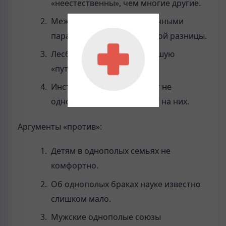
«неестественны», чем многие другие.
Между однополыми и обычными
парами нет психологической разницы.
Лесбиянки дают детям лучшую
«путевку в жизнь».
Институт брака подрывают не
однополые браки, а запрет на них.
Аргументы «против»:
Детям в однополых семьях не
комфортно.
Об однополых браках науке известно
слишком мало.
Мужские однополые союзы