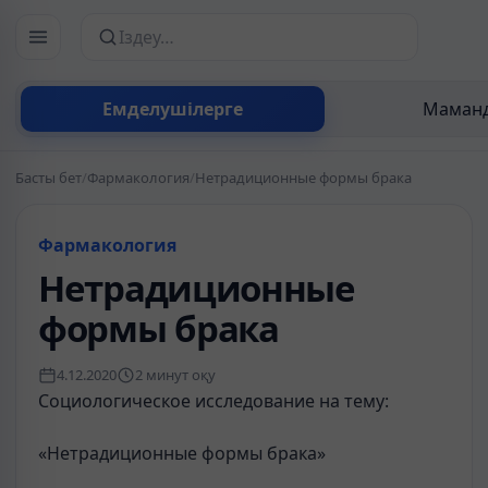
Сайттан іздеу
Емделушілерге
Маманд
Басты бет
/
Фармакология
/
Нетрадиционные формы брака
Фармакология
Нетрадиционные
формы брака
4.12.2020
2 минут оқу
Социологическое исследование на тему:
«Нетрадиционные формы брака»