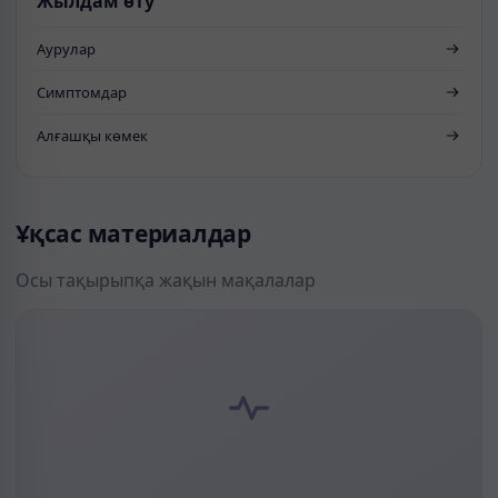
Жылдам өту
Аурулар
Симптомдар
Алғашқы көмек
Ұқсас материалдар
Осы тақырыпқа жақын мақалалар