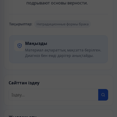
подрывают основы верности.
Тақырыптар:
Нетрадиционные формы брака
Маңызды
Материал ақпараттық мақсатта берілген.
Диагноз бен емді дәрігер анықтайды.
Сайттан іздеу