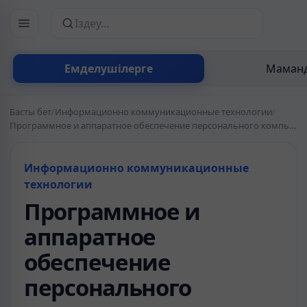
Сайттан іздеу
Емделушілерге
Маманд
Басты бет
/
Информационно коммуникационные технологии
/
Программное и аппаратное обеспечение персонального компьютера
Информационно коммуникационные
технологии
Программное и
аппаратное
обеспечение
персонального