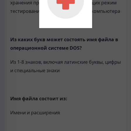
хранения программ, обеспечивающих режим
тестирования работоспособности компьютера
Из каких букв может состоять имя файла в
операционной системе DOS?
Из 1-8 знаков, включая латинские буквы, цифры
и специальные знаки
Имя файла состоит из:
Имени и расширения