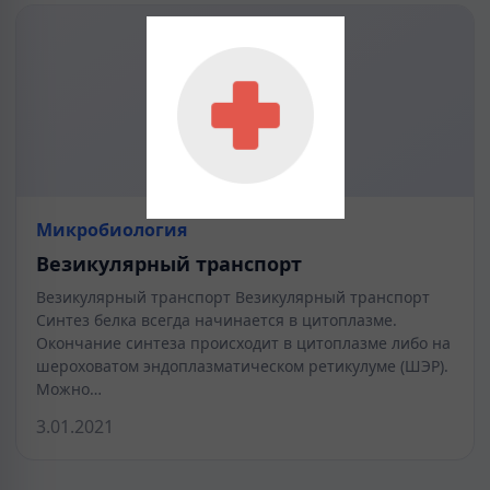
Микробиология
Везикулярный транспорт
Везикулярный транспорт Везикулярный транспорт
Синтез белка всегда начинается в цитоплазме.
Окончание синтеза происходит в цитоплазме либо на
шероховатом эндоплазматическом ретикулуме (ШЭР).
Можно…
3.01.2021