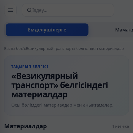
Сайттан іздеу
Емделушілерге
Маманд
Басты бет
/
«Везикулярный транспорт» белгісіндегі материалдар
ТАҚЫРЫП БЕЛГІСІ
«Везикулярный
транспорт» белгісіндегі
материалдар
Осы бөлімдегі материалдар мен анықтамалар.
Материалдар
1 нәтиже