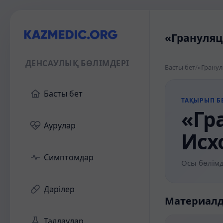
«Грануляц
ДЕНСАУЛЫҚ БӨЛІМДЕРІ
Басты бет
/
«Гранул
Басты бет
ТАҚЫРЫП БЕ
«Гр
Аурулар
Исх
Симптомдар
Осы бөлімд
Дәрілер
Материал
Талдаулар