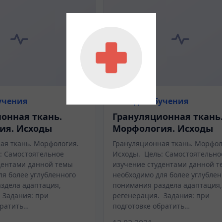
учения
Методы обучения
онная ткань.
Грануляционная ткань
ия. Исходы
Морфология. Исходы
ая ткань. Морфология.
Грануляционная ткань. Морфол
: Самостоятельное
Исходы. Цель: Самостоятельно
дентами данной темы
изучение студентами данной 
ля более углубленного
необходимо для более углублен
здела адаптация,
понимания раздела адаптация
 Задания: при
регенерация. Задания: при
братить…
подготовке обратить…