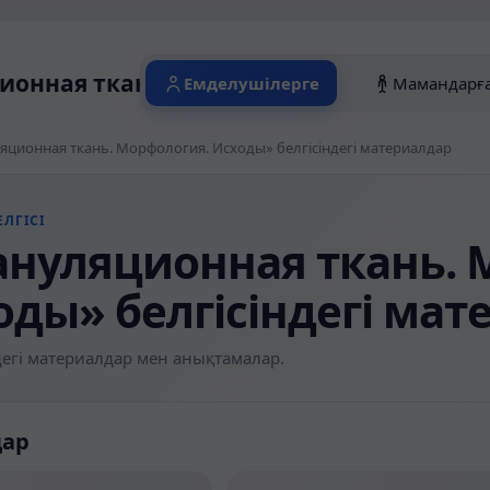
ионная ткань. Морфология. Исходы» бел
Емделушілерге
Мамандарғ
яционная ткань. Морфология. Исходы» белгісіндегі материалдар
ЛГІСІ
ануляционная ткань. 
оды» белгісіндегі мат
егі материалдар мен анықтамалар.
дар