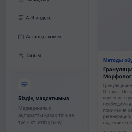
А–Я индекс
Алғашқы көмек
Таным
Методы об
Грануляци
Морфолог
Грануляционн
Исходы. Цель
Біздің мақсатымыз
изучение сту
необходимо д
Медициналық
понимания ра
ақпаратты қазақ тілінде
регенерация.
түсінікті етіп ұсыну.
подготовке о