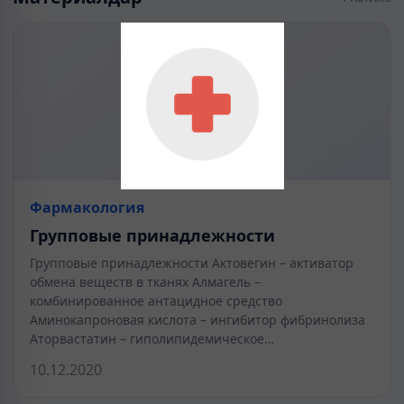
Фармакология
Групповые принадлежности
Групповые принадлежности Актовегин – активатор
обмена веществ в тканях Алмагель –
комбинированное антацидное средство
Аминокапроновая кислота – ингибитор фибринолиза
Аторвастатин – гиполипидемическое…
10.12.2020