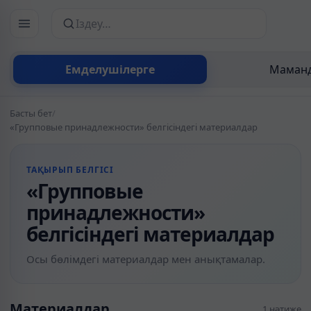
Сайттан іздеу
Емделушілерге
Маманд
Басты бет
/
«Групповые принадлежности» белгісіндегі материалдар
ТАҚЫРЫП БЕЛГІСІ
«Групповые
принадлежности»
белгісіндегі материалдар
Осы бөлімдегі материалдар мен анықтамалар.
Материалдар
1 нәтиже