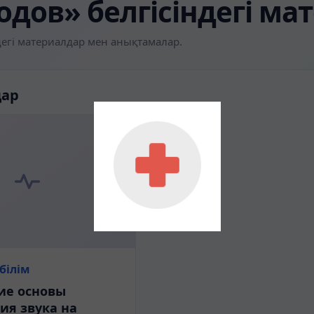
одов» белгісіндегі ма
егі материалдар мен анықтамалар.
дар
білім
ие основы
ия звука на