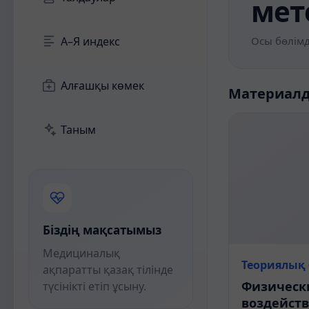
мет
А–Я индекс
Осы бөлімд
Алғашқы көмек
Материал
Таным
Біздің мақсатымыз
Медициналық
Теориялық 
ақпаратты қазақ тілінде
Физическ
түсінікті етіп ұсыну.
воздейств