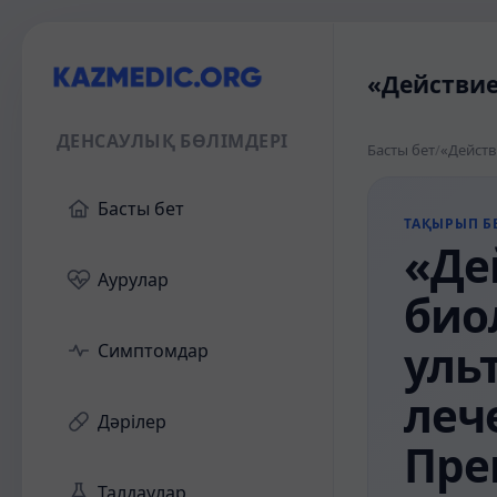
«Действие
ДЕНСАУЛЫҚ БӨЛІМДЕРІ
Басты бет
/
Басты бет
ТАҚЫРЫП БЕ
«Де
Аурулар
био
уль
Симптомдар
леч
Дәрілер
Пре
Талдаулар