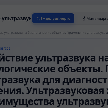
 ультразвука на биологические объекты
Емделушілерге
Мамандарғ
ЛГІСІ
йствие ультразвука н
логические объекты.
тразвука для диагност
ения. Ультразвуковая 
имущества ультразву