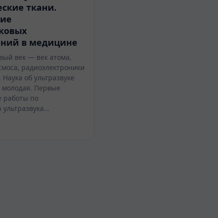
ские ткани.
ие
уковых
аний в медицине
вый век — век атома,
смоса, радиоэлектроники
. Наука об ультразвуке
 молодая. Первые
 работы по
 ультразвука…