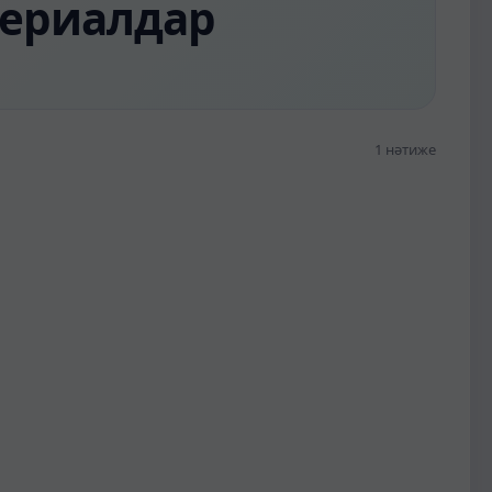
териалдар
1 нәтиже