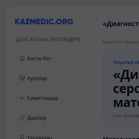
«Диагност
ДЕНСАУЛЫҚ БӨЛІМДЕРІ
Басты бет
/
«Диагно
Басты бет
ТАҚЫРЫП БЕ
«Ди
Аурулар
сер
мат
Симптомдар
Осы бөлімд
Дәрілер
Талдаулар