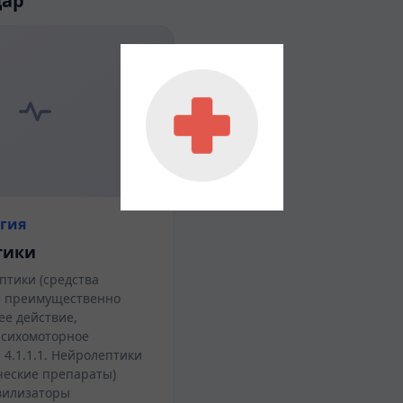
дар
гия
тики
ептики (средства
 преимущественно
е действие,
сихомоторное
 4.1.1.1. Нейролептики
ческие препараты)
квилизаторы