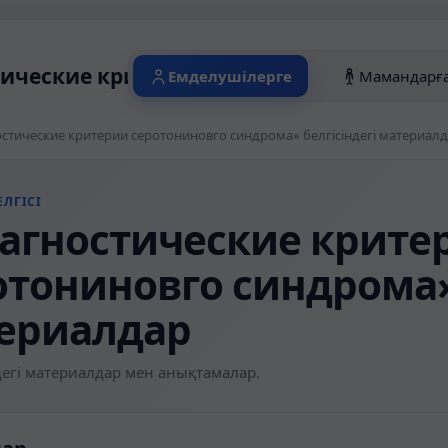
ические критерии серотониновго синдр
Емделушілерге
Мамандарғ
стические критерии серотониновго синдрома» белгісіндегі материал
ЛГІСІ
агностические крите
отониновго синдрома» 
ериалдар
егі материалдар мен анықтамалар.