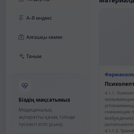
Материал
А–Я индекс
Алғашқы көмек
Таным
Фармаколо
Психолеп
4.1.1. Психол
Біздің мақсатымыз
оказывающие
успокаивающе
Медициналық
снижающие п
ақпаратты қазақ тілінде
возбуждение).
түсінікті етіп ұсыну.
(антипсихоти
4.1.1.2. Тран