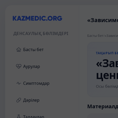
«Зависимо
ДЕНСАУЛЫҚ БӨЛІМДЕРІ
Басты бет
/
«Зависи
Басты бет
ТАҚЫРЫП БЕ
«За
Аурулар
цен
Симптомдар
Осы бөлімд
Дәрілер
Материал
Талдаулар