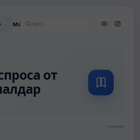
дегі материалдар
а
Сайттан іздеу
проса от
иалдар
1 нәтиже