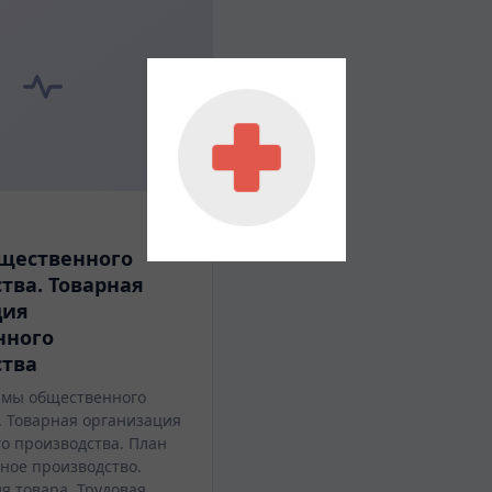
щественного
тва. Товарная
ция
нного
ства
рмы общественного
. Товарная организация
о производства. План
рное производство.
я товара. Трудовая