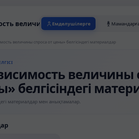
сть величины спроса от цены» белгісін
Емделушілерге
Мамандарғ
мость величины спроса от цены» белгісіндегі материалдар
ЛГІСІ
висимость величины с
ы» белгісіндегі матер
егі материалдар мен анықтамалар.
дар