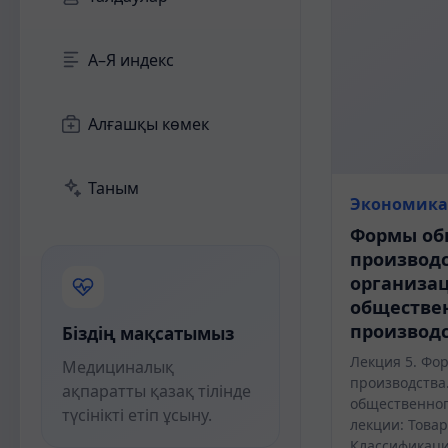
А–Я индекс
Алғашқы көмек
Таным
Экономика
Формы об
производс
организа
обществе
производ
Біздің мақсатымыз
Лекция 5. Фо
Медициналық
производства
ақпаратты қазақ тілінде
общественног
түсінікті етіп ұсыну.
лекции: Това
Классификаци