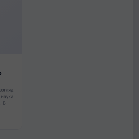
о
взгляд,
 науки.
. В