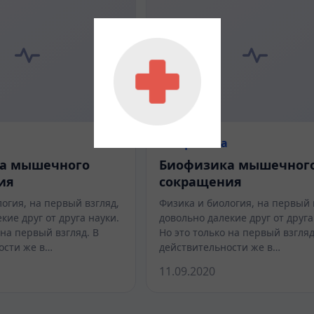
Биофизика
а мышечного
Биофизика мышечног
ия
сокращения
огия, на первый взгляд,
Физика и биология, на первый 
кие друг от друга науки.
довольно далекие друг от друга
 на первый взгляд. В
Но это только на первый взгляд
ости же в…
действительности же в…
11.09.2020