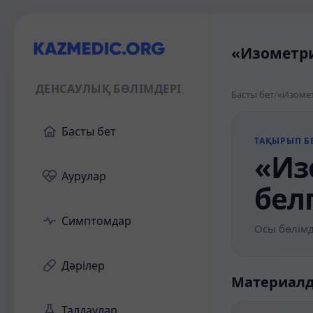
«Изометри
ДЕНСАУЛЫҚ БӨЛІМДЕРІ
Басты бет
/
«Изомет
Басты бет
ТАҚЫРЫП БЕ
«Из
Аурулар
бел
Симптомдар
Осы бөлімд
Дәрілер
Материал
Талдаулар