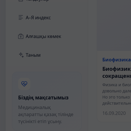
А–Я индекс
Алғашқы көмек
Таным
Биофизика
Биофизик
сокращен
Физика и биол
довольно дале
Біздің мақсатымыз
Но это только
действительн
Медициналық
16.09.2020
ақпаратты қазақ тілінде
түсінікті етіп ұсыну.