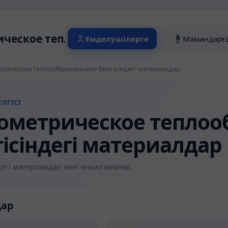
ческое теплообразование» белгісіндег
Емделушілерге
Мамандарғ
рическое теплообразование» белгісіндегі материалдар
ЛГІСІ
ометрическое теплоо
гісіндегі материалдар
егі материалдар мен анықтамалар.
дар