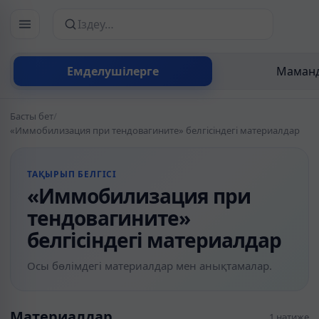
Сайттан іздеу
Емделушілерге
Маманд
Басты бет
/
«Иммобилизация при тендовагините» белгісіндегі материалдар
ТАҚЫРЫП БЕЛГІСІ
«Иммобилизация при
тендовагините»
белгісіндегі материалдар
Осы бөлімдегі материалдар мен анықтамалар.
Материалдар
1 нәтиже