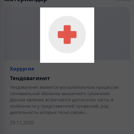
Хирургия
Тендовагинит
Тендовагинит является воспалительным процессом
синовиальной оболочки мышечного сухожилия.
Данное явление встречается достаточно часто, в
особенности у представителей профессий, род
деятельности которых тесно связан…
29.11.2020