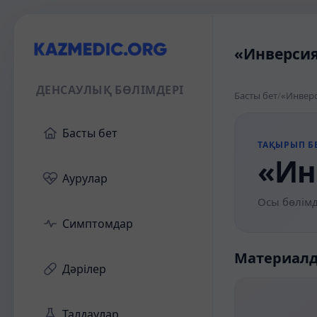
«Инверсия
ДЕНСАУЛЫҚ БӨЛІМДЕРІ
Басты бет
/
«Инверс
Басты бет
ТАҚЫРЫП БЕ
«Ин
Аурулар
Осы бөлімд
Симптомдар
Материал
Дәрілер
Талдаулар