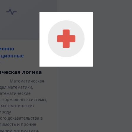
ионно
ационные
и
ческая логика
е Математическая
дел математики,
атематические
 формальные системы,
 математических
ироду
ого доказательства в
лимость и прочие
ваний математики.