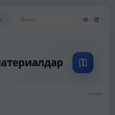
а
Сайттан іздеу
 материалдар
1 нәтиже