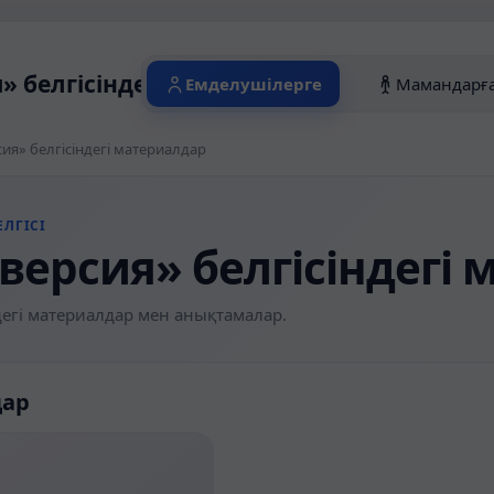
» белгісіндегі материалдар
Емделушілерге
Мамандарғ
ия» белгісіндегі материалдар
ЛГІСІ
версия» белгісіндегі
егі материалдар мен анықтамалар.
дар