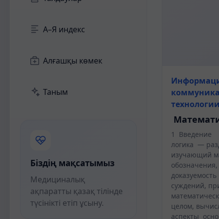
А–Я индекс
Алғашқы көмек
Информац
Таным
коммуник
технологи
Математи
1 Введени
логика — раз
изучающий м
Біздің мақсатымыз
обозначения,
доказуемость
Медициналық
суждений, пр
ақпаратты қазақ тілінде
математическ
түсінікті етіп ұсыну.
целом, вычис
аспекты осно