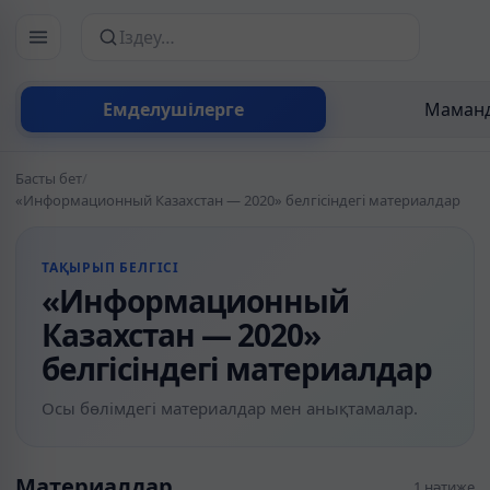
Сайттан іздеу
Емделушілерге
Маманд
Басты бет
/
«Информационный Казахстан — 2020» белгісіндегі материалдар
ТАҚЫРЫП БЕЛГІСІ
«Информационный
Казахстан — 2020»
белгісіндегі материалдар
Осы бөлімдегі материалдар мен анықтамалар.
Материалдар
1 нәтиже