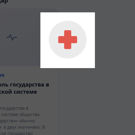
дар
ия
оль государства в
ской системе
государства в
 системе общества
дарство» обычно
 в двух значениях. В
ле государство