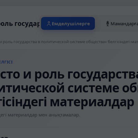
роль государства в политической систем
Емделушілерге
Мамандарғ
и роль государства в политической системе общества» белгісіндегі м
ЛГІСІ
сто и роль государств
итической системе о
гісіндегі материалдар
егі материалдар мен анықтамалар.