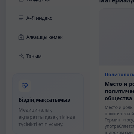
Материал
А–Я индекс
Алғашқы көмек
Таным
Политолог
Место и р
политиче
общества
Біздің мақсатымыз
Место и роль 
Медициналық
политической
ақпаратты қазақ тілінде
Термин «госу
түсінікті етіп ұсыну.
употребляется
широком смыс