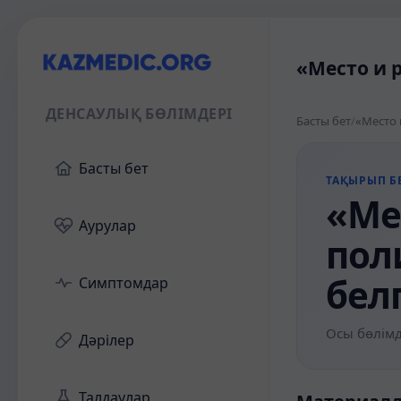
«Место и 
ДЕНСАУЛЫҚ БӨЛІМДЕРІ
Басты бет
/
«Место 
Басты бет
ТАҚЫРЫП БЕ
«Ме
Аурулар
пол
бел
Симптомдар
Осы бөлімд
Дәрілер
Талдаулар