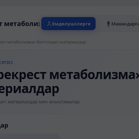
т метаболизма» белгісіндегі материалд
Емделушілерге
Мамандарғ
ест метаболизма» белгісіндегі материалдар
ЛГІСІ
рекрест метаболизма» 
ериалдар
егі материалдар мен анықтамалар.
дар