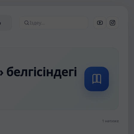
ар
а
Сайттан іздеу
белгісіндегі
1 нәтиже