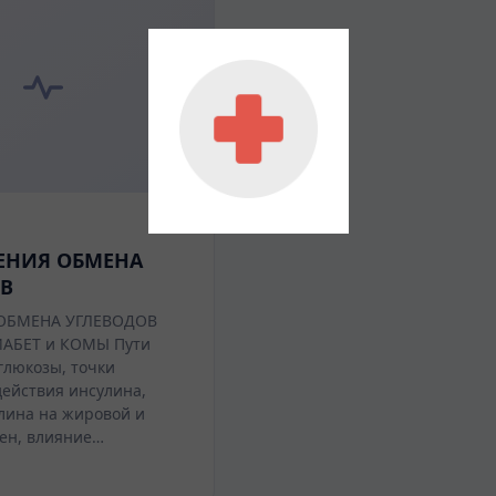
НИЯ ОБМЕНА
В
ОБМЕНА УГЛЕВОДОВ
АБЕТ и КОМЫ Пути
глюкозы, точки
ействия инсулина,
лина на жировой и
ен, влияние…