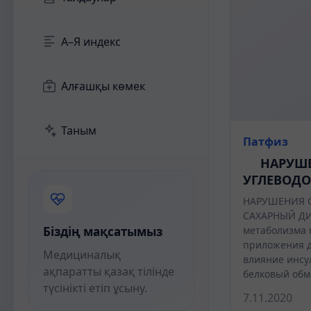
А–Я индекс
Алғашқы көмек
Таным
Патфиз
НАРУШЕ
УГЛЕВОДО
НАРУШЕНИЯ 
САХАРНЫЙ ДИ
Біздің мақсатымыз
метаболизма 
приложения д
Медициналық
влияние инсу
ақпаратты қазақ тілінде
белковый обм
түсінікті етіп ұсыну.
7.11.2020