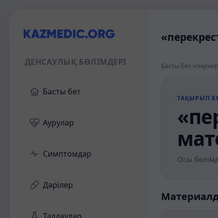
«перекрес
ДЕНСАУЛЫҚ БӨЛІМДЕРІ
Басты бет
/
«перекр
Басты бет
ТАҚЫРЫП БЕ
«пе
Аурулар
мат
Симптомдар
Осы бөлімд
Дәрілер
Материал
Талдаулар