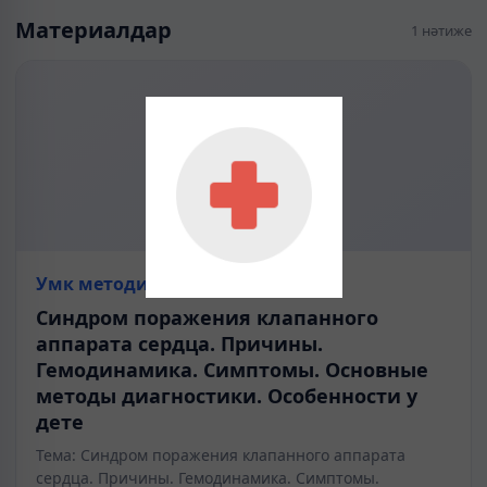
Материалдар
1 нәтиже
Умк методичка
Синдром поражения клапанного
аппарата сердца. Причины.
Гемодинамика. Симптомы. Основные
методы диагностики. Особенности у
дете
Тема: Синдром поражения клапанного аппарата
сердца. Причины. Гемодинамика. Симптомы.