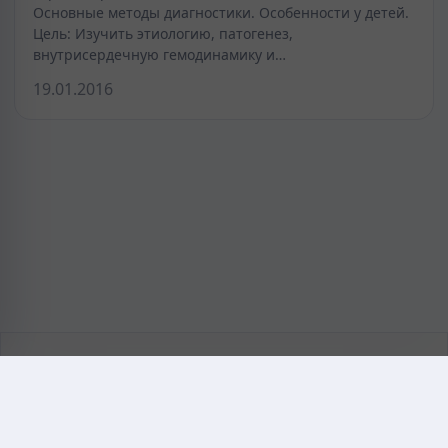
Основные методы диагностики. Особенности у детей.
Цель: Изучить этиологию, патогенез,
внутрисердечную гемодинамику и…
19.01.2016
KAZMEDIC.ORG
Қазақ тіліндегі медициналық энциклопедия.
Жоба туралы
Байланыс
Құпиялылық