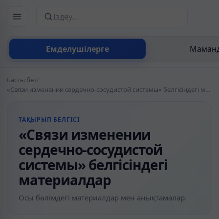
Сайттан іздеу
Емделушілерге
Маманд
Басты бет
/
«Связи изменении сердечно-сосудистой системы» белгісіндегі материалдар
ТАҚЫРЫП БЕЛГІСІ
«Связи изменении
сердечно-сосудистой
системы» белгісіндегі
материалдар
Осы бөлімдегі материалдар мен анықтамалар.