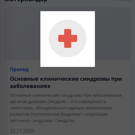
Пропед
Основные клинические синдромы при
заболеваниях
Основные клинические синдромы при заболеваниях
органов дыхания Синдром – это совокупность
симптомов, объединённых единым механизмом
развития (патогенезом) Выделяют следующие
лёгочные синдромы: Синдром…
22.11.2020