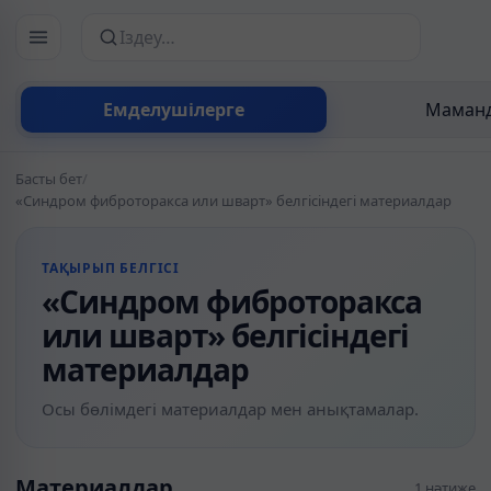
Сайттан іздеу
Емделушілерге
Маманд
Басты бет
/
«Синдром фиброторакса или шварт» белгісіндегі материалдар
ТАҚЫРЫП БЕЛГІСІ
«Синдром фиброторакса
или шварт» белгісіндегі
материалдар
Осы бөлімдегі материалдар мен анықтамалар.
Материалдар
1 нәтиже