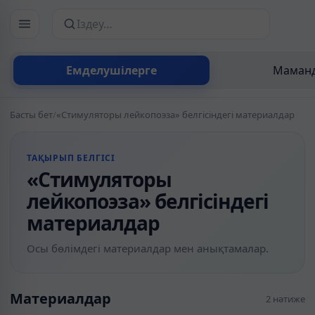
Сайттан іздеу
Емделушілерге
Маманд
Басты бет
/
«Стимуляторы лейкопоэза» белгісіндегі материалдар
ТАҚЫРЫП БЕЛГІСІ
«Стимуляторы
лейкопоэза» белгісіндегі
материалдар
Осы бөлімдегі материалдар мен анықтамалар.
Материалдар
2 нәтиже