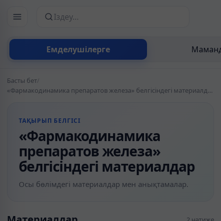
Сайттан іздеу
Емделушілерге
Маманд
Басты бет
/
«Фармакодинамика препаратов железа» белгісіндегі материалдар
ТАҚЫРЫП БЕЛГІСІ
«Фармакодинамика
препаратов железа»
белгісіндегі материалдар
Осы бөлімдегі материалдар мен анықтамалар.
Материалдар
2 нәтиже