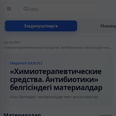
Сайттан іздеу
Емделушілерге
Маманд
Басты бет
/
«Химиотерапевтические средства. Антибиотики» белгісіндегі материалдар
ТАҚЫРЫП БЕЛГІСІ
«Химиотерапевтические
средства. Антибиотики»
белгісіндегі материалдар
Осы бөлімдегі материалдар мен анықтамалар.
Материалдар
1 нәтиже