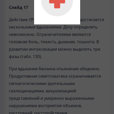
Слайд 17
Действие ЛР. Опьяняющий эффект достигается
несколькими вдыхания­ми. Дозу определить
невозможно. Ограничителями являются
головная боль, тяжесть дыхания, тошнота. В
развитии интоксикации можно выделить три
фазы (табл. 130).
При вдыхании бензина опьянение обеднено.
Продуктивная симптоматика ограничивается
гипнагогическими зрительными
галлюцинациями, визуализа­цией
представлений и умеренно выраженными
нарушениями восприятия объе­мов,
расстояний, расстройствами