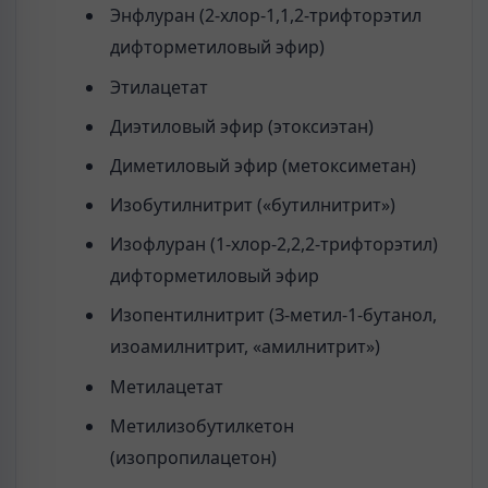
Энфлуран (2-хлор-1,1,2-трифторэтил
дифторметиловый эфир)
Этилацетат
Диэтиловый эфир (этоксиэтан)
Диметиловый эфир (метоксиметан)
Изобутилнитрит («бутилнитрит»)
Изофлуран (1-хлор-2,2,2-трифторэтил)
дифторметиловый эфир
Изопентилнитрит (З-метил-1-бутанол,
изоамилнитрит, «амилнитрит»)
Метилацетат
Метилизобутилкетон
(изопропилацетон)