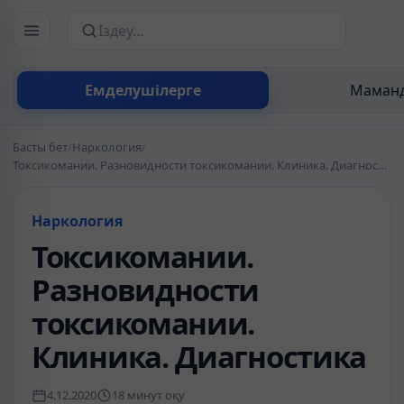
Сайттан іздеу
Емделушілерге
Маманд
Басты бет
/
Наркология
/
Токсикомании. Разновидности токсикомании. Клиника. Диагностика
Наркология
Токсикомании.
Разновидности
токсикомании.
Клиника. Диагностика
4.12.2020
18 минут оқу