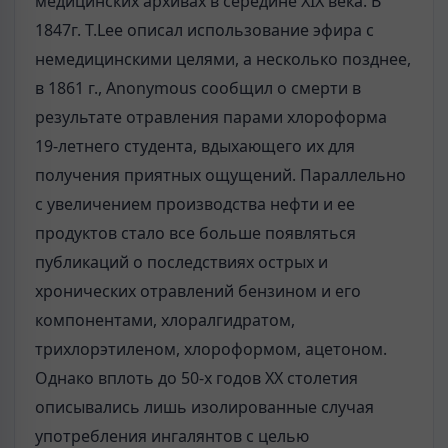
медицинских архивах в середине XIX века. В
1847г. Т.Lee опи­сал использование эфира с
немедицинскими целями, а несколько по­зднее,
в 1861 г., Anonymous сообщил о смерти в
результате отравления парами хлороформа
19-летнего студента, вдыхающего их для
получения приятных ощущений. Параллельно
с увеличением производства нефти и ее
продуктов стало все больше появляться
публикаций о последствиях острых и
хронических отравлений бензином и его
компонентами, хлорал­гидратом,
трихлорэтиленом, хлороформом, ацетоном.
Однако вплоть до 50-х годов XX столетия
описывались лишь изолированные случая
упот­ребления ингалянтов с целью