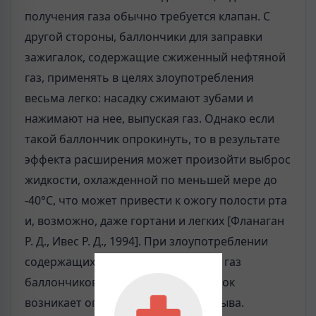
получения газа обычно требуется клапан. С
другой стороны, баллончики для заправки
зажигалок, содержащие сжиженный нефтяной
газ, применять в целях злоупотребления
весьма легко: насадку сжимают зубами и
нажимают на нее, выпуская газ. Однако если
такой баллончик опрокинуть, то в результате
эффекта расширения может произойти выброс
жидкости, охлажденной по меньшей мере до
-40°С, что может привести к ожогу полости рта
и, возможно, даже гортани и легких [Фланаган
Р. Д., Ивес Р. Д., 1994]. При злоупотреблении
содержащих сжи­женный нефтяной газ
баллончиков для заправки зажигалок
возникает опас­ность пожара и взрыва.