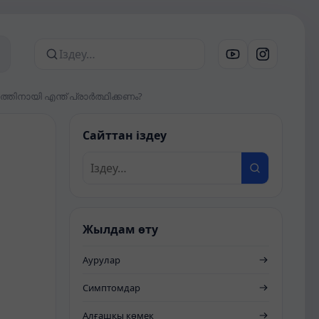
Сайттан іздеу
നായി എന്ത് പ്രാർത്ഥിക്കണം?
Сайттан іздеу
Жылдам өту
Аурулар
Симптомдар
Алғашқы көмек