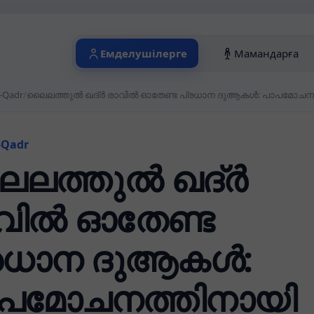
Емделушілерге
Мамандарға
l-Qadr
/
ലൈലത്തുൽ ഖദ്ർ രാവിൽ ഓതേണ്ട പ്രധാന ദുആകൾ: പാപമോചനത്തി
-Qadr
ലത്തുൽ ഖദ്ർ
വിൽ ഓതേണ്ട
രധാന ദുആകൾ:
പമോചനത്തിനായി