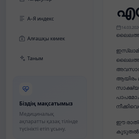
എന
А–Я индекс
14.03.202
ലൈലത്ത
Алғашқы көмек
ഇസ്‌ലാമ
Таным
ലൈലത്തു
അവസാന പത
ആയിരം 
സാക്ഷ്യപ
പാപമോചന
Біздің мақсатымыз
നീക്കിവ
Медициналық
ақпаратты қазақ тілінде
ഈ രാത്ര
түсінікті етіп ұсыну.
കൂടുതൽ 