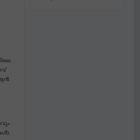
തിലെ
വ്
ർആൻ
റവും
കൾ).