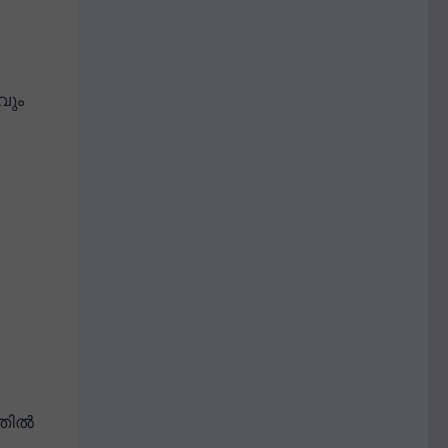
വും
്തിൽ