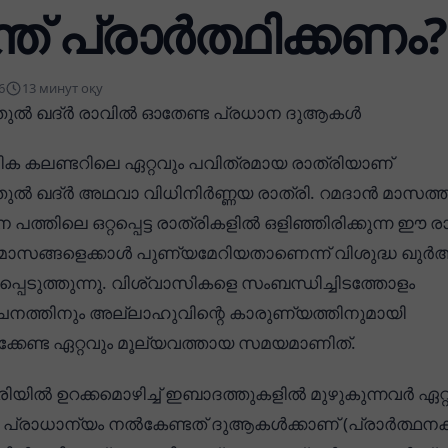
്ത് പ്രാർത്ഥിക്കണം?
6
13 минут оқу
ുൽ ഖദ്ർ രാവിൽ ഓതേണ്ട പ്രധാന ദുആകൾ
ിക കലണ്ടറിലെ ഏറ്റവും പവിത്രമായ രാത്രിയാണ്
ൽ ഖദ്ർ അഥവാ വിധിനിർണ്ണയ രാത്രി. റമദാൻ മാസത്
്തിലെ ഒറ്റപ്പെട്ട രാത്രികളിൽ ഒളിഞ്ഞിരിക്കുന്ന ഈ രാ
മാസങ്ങളെക്കാൾ പുണ്യമേറിയതാണെന്ന് വിശുദ്ധ ഖു
്പെടുത്തുന്നു. വിശ്വാസികളെ സംബന്ധിച്ചിടത്തോളം
ത്തിനും അല്ലാഹുവിന്റെ കാരുണ്യത്തിനുമായി
െക്കേണ്ട ഏറ്റവും മൂല്യവത്തായ സമയമാണിത്.
ിയിൽ ഉറക്കമൊഴിച്ച് ഇബാദത്തുകളിൽ മുഴുകുന്നവർ ഏറ്
പ്രാധാന്യം നൽകേണ്ടത് ദുആകൾക്കാണ് (പ്രാർത്ഥന