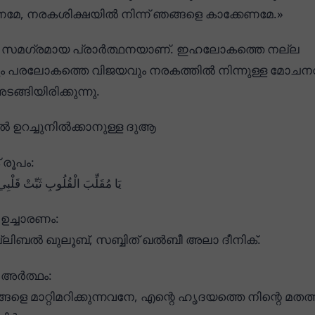
, നരകശിക്ഷയിൽ നിന്ന് ഞങ്ങളെ കാക്കേണമേ.»
സമഗ്രമായ പ്രാർത്ഥനയാണ്. ഇഹലോകത്തെ നല്ല
ം പരലോകത്തെ വിജയവും നരകത്തിൽ നിന്നുള്ള മോചന
്ങിയിരിക്കുന്നു.
ഉറച്ചുനിൽക്കാനുള്ള ദുആ
രൂപം:
يَا مُقَلِّبَ الْقُلُوبِ ثَبِّتْ قَلْب
ഉച്ചാരണം:
്ലിബൽ ഖുലൂബ്, സബ്ബിത് ഖൽബീ അലാ ദീനിക്.
അർത്ഥം:
ളെ മാറ്റിമറിക്കുന്നവനേ, എന്റെ ഹൃദയത്തെ നിന്റെ മതത