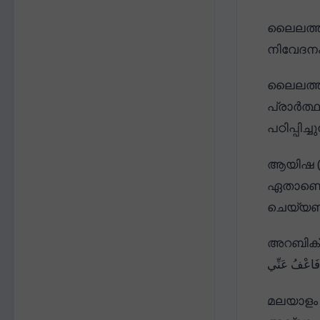
ലൈലത്തു
നിവേദനം
ലൈലത്തു
പ്രാർത്
പഠിപ്പി
ആയിഷ (റ
ഏതാണെന്
ചെയ്യണം
അറബിക് 
وَ فَاعْفُ عَنِّي
മലയാളം 