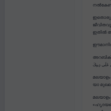
നൽകേണമേ
ഇതൊരു 
ജീവിതവു
ഇതിൽ അടങ
ഈമാനിൽ 
അറബിക് 
ِي عَلَى دِينِكَ
മലയാളം 
യാ മുഖല
മലയാളം 
«ഹൃദയങ്ങ