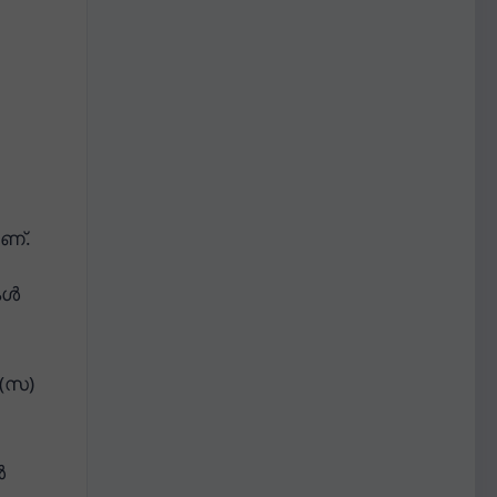
ാണ്.
കൾ
 (സ)
ൾ