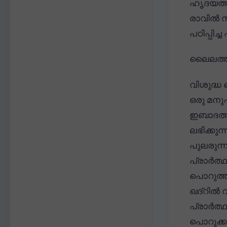
ഹൃദയത്ത
രാവിൽ 
പഠിപ്പിച
ലൈലത്തു
വിശുദ്ധ
ഒരു മനു
ഇബാദത്ത
ലഭിക്കുന
പുലരുന്
പ്രാർത്
പൊറുത്ത
ഖദ്റിൽ 
പ്രാർത്
പൊറുക്കപ