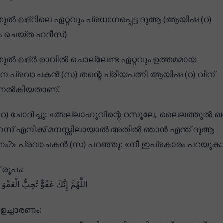
ൽ ഖദ്റിലെ ഏറ്റവും പ്രധാനപ്പെട്ട ദുആ (ആയിഷ (റ)
 ചെയ്ത ഹദീസ്)
ൽ ഖദ്ർ രാവിൽ ചൊല്ലേണ്ട ഏറ്റവും ഉത്തമമായ
ഥന പ്രവാചകൻ (സ) തന്റെ പ്രിയപത്നി ആയിഷ (റ) വിന്
ച്ചുനൽകിയതാണ്.
) ചോദിച്ചു: «അല്ലാഹുവിന്റെ റസൂലേ, ലൈലത്തുൽ ഖദ
ന് എനിക്ക് മനസ്സിലായാൽ അതിൽ ഞാൻ എന്ത് ദുആ
?» പ്രവാചകൻ (സ) പറഞ്ഞു: «നീ ഇപ്രകാരം പറയുക:
രൂപം:
اللَّهُمَّ إِنَّكَ عَفُوٌّ تُحِبُّ الْعَفْ
ഉച്ചാരണം: