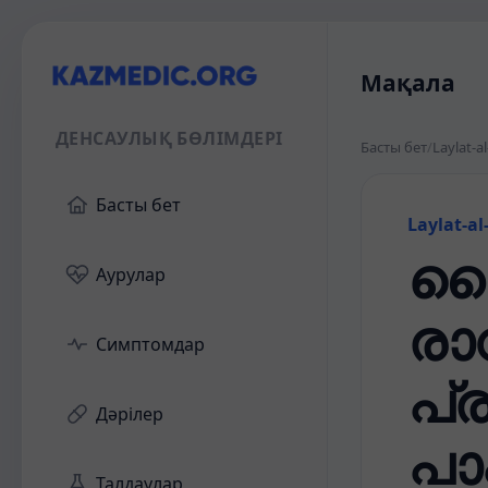
Мақала
ДЕНСАУЛЫҚ БӨЛІМДЕРІ
Басты бет
/
Laylat-a
Басты бет
Laylat-al
ലൈ
Аурулар
രാ
Симптомдар
പ്
Дәрілер
പാ
Талдаулар