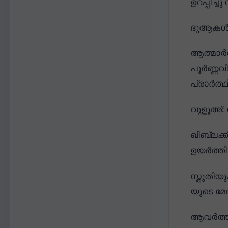
ഉറപ്പിച്
ദുആകൾക്ക
ആത്മാർത
പൂർണ്ണവ
പ്രാർത്ഥ
വുളൂഅ്: 
ഖിബ്ലക്
ഉയർത്തി 
സ്തുതിയ
യുടെ മേ
ആവർത്തി