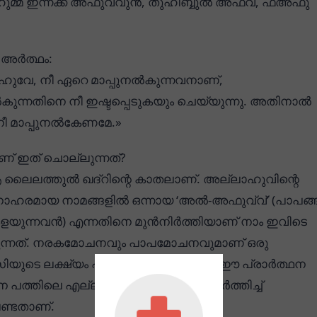
മ്മ ഇന്നക്ക അഫുവ്വുൻ, തുഹിബ്ബുൽ അഫ്‍വ, ഫഅ്‍ഫു
അർത്ഥം:
ുവേ, നീ ഏറെ മാപ്പുനൽകുന്നവനാണ്,
ൽകുന്നതിനെ നീ ഇഷ്ടപ്പെടുകയും ചെയ്യുന്നു. അതിനാൽ
 നീ മാപ്പുനൽകേണമേ.»
ണ് ഇത് ചൊല്ലുന്നത്?
ലൈലത്തുൽ ഖദ്റിന്റെ കാതലാണ്. അല്ലാഹുവിന്റെ
ഹരമായ നാമങ്ങളിൽ ഒന്നായ ‘അൽ-അഫുവ്വ്’ (പാപങ്
ുകളയുന്നവൻ) എന്നതിനെ മുൻനിർത്തിയാണ് നാം ഇവിടെ
ുന്നത്. നരകമോചനവും പാപമോചനവുമാണ് ഒരു
ിയുടെ ലക്ഷ്യം എന്നതുകൊണ്ട് തന്നെ ഈ പ്രാർത്ഥന
ത്തിലെ എല്ലാ രാത്രികളിലും ആവർത്തിച്ച്
ണ്ടതാണ്.