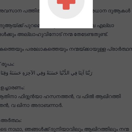
വസാന പത്തിൽ പതിവാക്കേണ്ട മറ്റു പ്രധാന ദുആകൾ
ദുആയ്ക്ക് പുറമെ, നമ്മുടെ ജീവിതത്തിലെ എല്ലാ
ൾക്കും അല്ലാഹുവിനോട് നന്മ തേടേണ്ടതുണ്ട്.
തെയും പരലോകത്തെയും നന്മയ്ക്കായുള്ള പ്രാർത്ഥ
രൂപം:
رَبَّنَا آتِنَا فِي الدُّنْيَا حَسَنَةً وَفِي الآخِرَةِ حَسَنَةً وَقِنَا
ഉച്ചാരണം:
ആതിനാ ഫിദ്ദുൻയാ ഹസനത്തൻ, വ ഫിൽ ആഖിറത്തി
ൻ, വ ഖിനാ അദാബന്നാർ.
അർത്ഥം:
ടെ നാഥാ, ഞങ്ങൾക്ക് ദുനിയാവിലും ആഖിറത്തിലും നന്മ