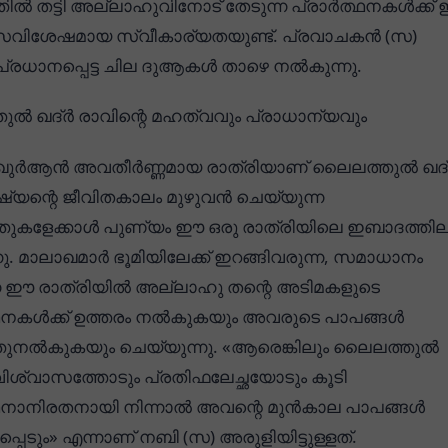
ിൽ തട്ടി അല്ലാഹുവിനോട് തേടുന്ന പ്രാർത്ഥനകൾക്ക്
സവിശേഷമായ സ്വീകാര്യതയുണ്ട്. പ്രവാചകൻ (സ)
്ച പ്രധാനപ്പെട്ട ചില ദുആകൾ താഴെ നൽകുന്നു.
ൽ ഖദ്ർ രാവിന്റെ മഹത്വവും പ്രാധാന്യവും
 ഖുർആൻ അവതീർണ്ണമായ രാത്രിയാണ് ലൈലത്തുൽ ഖദ്
ഷ്യന്റെ ജീവിതകാലം മുഴുവൻ ചെയ്യുന്ന
ുകളേക്കാൾ പുണ്യം ഈ ഒരു രാത്രിയിലെ ഇബാദത്തില
്നു. മാലാഖമാർ ഭൂമിയിലേക്ക് ഇറങ്ങിവരുന്ന, സമാധാനം
ന ഈ രാത്രിയിൽ അല്ലാഹു തന്റെ അടിമകളുടെ
ഥനകൾക്ക് ഉത്തരം നൽകുകയും അവരുടെ പാപങ്ങൾ
ുനൽകുകയും ചെയ്യുന്നു. «ആരെങ്കിലും ലൈലത്തുൽ
വിശ്വാസത്തോടും പ്രതിഫലേച്ഛയോടും കൂടി
ഥനാനിരതനായി നിന്നാൽ അവന്റെ മുൻകാല പാപങ്ങൾ
്പെടും» എന്നാണ് നബി (സ) അരുളിയിട്ടുള്ളത്.