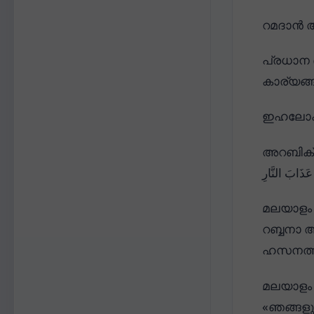
റമദാൻ അ
പ്രധാന 
കാര്യങ്ങ
ഇഹലോകത്
അറബിക് 
 عَذَابَ النَّارِ
മലയാളം 
റബ്ബനാ 
ഹസനത്ത
മലയാളം 
«ഞങ്ങളു