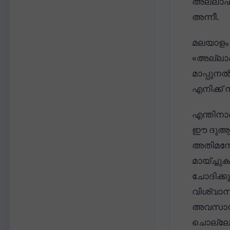
അല്ലാഹു
അന്നീ.
മലയാളം 
«അല്ലാഹ
മാപ്പുന
എനിക്ക്
എന്തിനാ
ഈ ദുആ 
അതിമനോ
മായ്ച്ച
ചോദിക്ക
വിശ്വാസ
അവസാന പ
ചൊല്ലേ