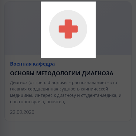
Военная кафедра
ОСНОВЫ МЕТОДОЛОГИИ ДИАГНОЗА
Диагноз (от греч. diagnosis – распознавание) – это
главная сердцевинная сущность клинической
медицины. Интерес к диагнозу и студента-медика, и
опытного врача, понятен,…
22.09.2020