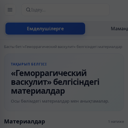
Сайттан іздеу
Емделушілерге
Маманд
Басты бет
/
«Геморрагический васкулит» белгісіндегі материалдар
ТАҚЫРЫП БЕЛГІСІ
«Геморрагический
васкулит» белгісіндегі
материалдар
Осы бөлімдегі материалдар мен анықтамалар.
Материалдар
1 нәтиже