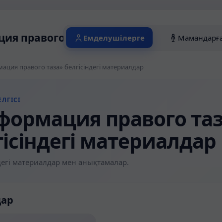
ия правого таза» белгісіндегі материа
Емделушілерге
Мамандарғ
ация правого таза» белгісіндегі материалдар
ЛГІСІ
формация правого та
гісіндегі материалдар
егі материалдар мен анықтамалар.
дар