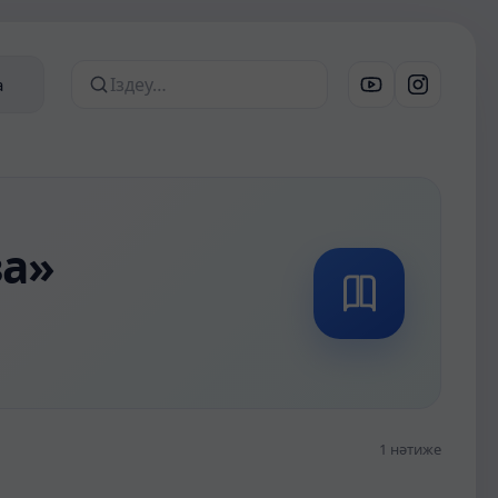
лдар
а
Сайттан іздеу
за»
1 нәтиже