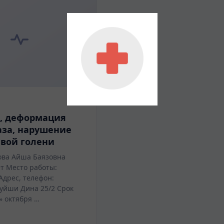
к, деформация
аза, нарушение
авой голени
мова Айша Баязовна
ет Место работы:
Адрес, телефон:
 Куйши Дина 25/2 Срок
» октября …