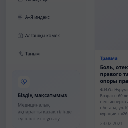
А–Я индекс
Алғашқы көмек
Таным
Травма
Боль, оте
правого т
опоры пр
Ф.И.О.: Нуру
Біздің мақсатымыз
Возраст: 60 л
пенсионерка 
Медициналық
г.Астана, ул.
ақпаратты қазақ тілінде
курации с «26
түсінікті етіп ұсыну.
23.02.2021