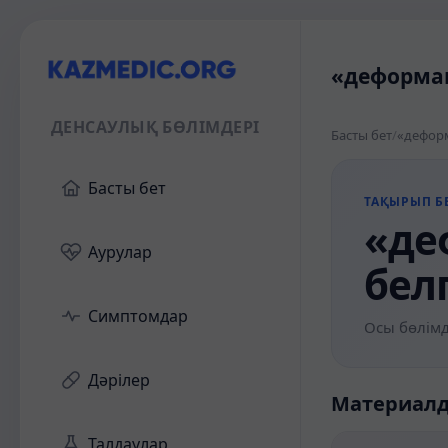
«деформац
ДЕНСАУЛЫҚ БӨЛІМДЕРІ
Басты бет
/
«деформ
Басты бет
ТАҚЫРЫП БЕ
«де
Аурулар
бел
Симптомдар
Осы бөлімд
Дәрілер
Материал
Талдаулар