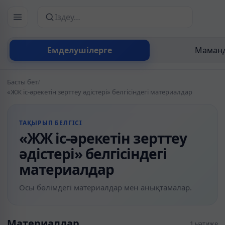
Сайттан іздеу
Емделушілерге
Маманд
Басты бет
/
«ЖЖ іс-әрекетін зерттеу әдістері» белгісіндегі материалдар
ТАҚЫРЫП БЕЛГІСІ
«ЖЖ іс-әрекетін зерттеу
әдістері» белгісіндегі
материалдар
Осы бөлімдегі материалдар мен анықтамалар.
Материалдар
1 нәтиже