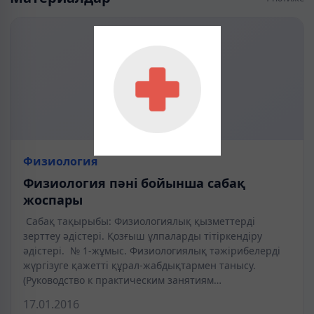
Физиология
Физиология пәні бойынша сабақ
жоспары
Сабақ тақырыбы: Физиологиялық қызметтерді
зерттеу әдістері. Қозғыш ұлпаларды тітіркендіру
әдістері. № 1-жұмыс. Физиологиялық тәжірибелерді
жүргізуге қажетті құрал-жабдықтармен танысу.
(Руководство к практическим занятиям…
17.01.2016