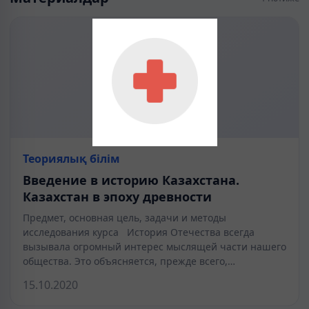
Теориялық білім
Введение в историю Казахстана.
Казахстан в эпоху древности
Предмет, основная цель, задачи и методы
исследования курса История Отечества всегда
вызывала огромный интерес мыслящей части нашего
общества. Это объясняется, прежде всего,…
15.10.2020