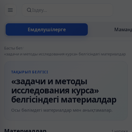
Сайттан іздеу
Емделушілерге
Маманд
Басты бет
/
«задачи и методы исследования курса» белгісіндегі материалдар
ТАҚЫРЫП БЕЛГІСІ
«задачи и методы
исследования курса»
белгісіндегі материалдар
Осы бөлімдегі материалдар мен анықтамалар.
Материалдар
1 нәтиже