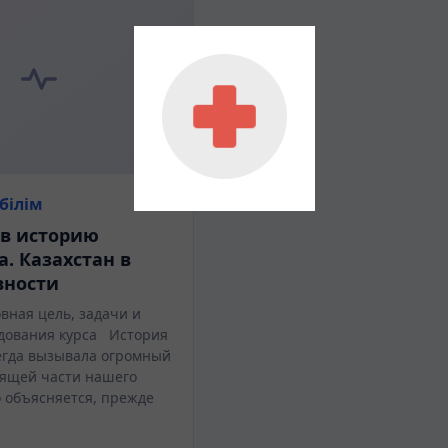
білім
 в историю
а. Казахстан в
вности
вная цель, задачи и
дования курса История
егда вызывала огромный
ящей части нашего
о объясняется, прежде