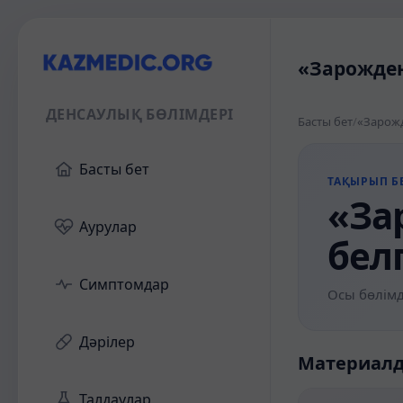
«Зарожден
ДЕНСАУЛЫҚ БӨЛІМДЕРІ
Басты бет
/
«Зарожд
Басты бет
ТАҚЫРЫП БЕ
«За
Аурулар
бел
Симптомдар
Осы бөлімд
Дәрілер
Материал
Талдаулар