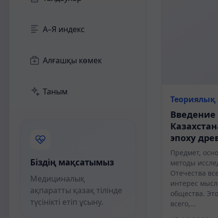
А–Я индекс
Алғашқы көмек
Таным
Теориялық 
Введение
Казахстан
эпоху дре
Предмет, осно
Біздің мақсатымыз
методы иссле
Отечества вс
Медициналық
интерес мысл
ақпаратты қазақ тілінде
общества. Эт
түсінікті етіп ұсыну.
всего,…