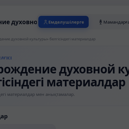
ие духовной культуры» белгісіндегі ма
Емделушілерге
Мамандарғ
ение духовной культуры» белгісіндегі материалдар
ЛГІСІ
рождение духовной к
гісіндегі материалдар
егі материалдар мен анықтамалар.
дар