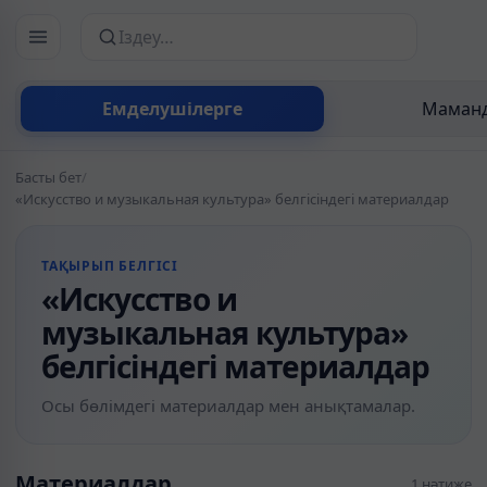
Сайттан іздеу
Емделушілерге
Маманд
Басты бет
/
«Искусство и музыкальная культура» белгісіндегі материалдар
ТАҚЫРЫП БЕЛГІСІ
«Искусство и
музыкальная культура»
белгісіндегі материалдар
Осы бөлімдегі материалдар мен анықтамалар.
Материалдар
1 нәтиже