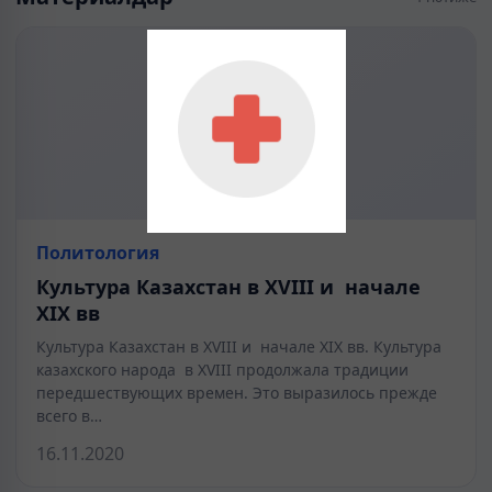
Политология
Культура Казахстан в XVІІІ и начале
XІX вв
Культура Казахстан в XVІІІ и начале XІX вв. Культура
казахского народа в XVІІІ продолжала традиции
передшествующих времен. Это выразилось прежде
всего в…
16.11.2020