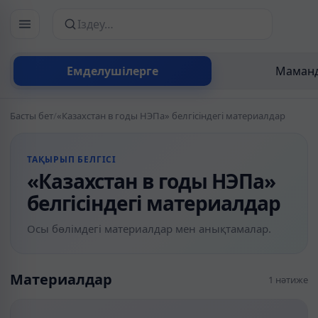
Сайттан іздеу
Емделушілерге
Маманд
Басты бет
/
«Казахстан в годы НЭПа» белгісіндегі материалдар
ТАҚЫРЫП БЕЛГІСІ
«Казахстан в годы НЭПа»
белгісіндегі материалдар
Осы бөлімдегі материалдар мен анықтамалар.
Материалдар
1 нәтиже