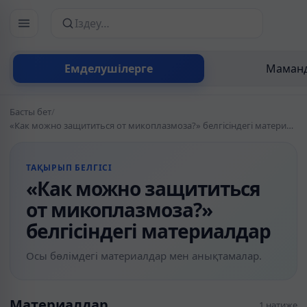
Сайттан іздеу
Емделушілерге
Маманд
Басты бет
/
«Как можно защититься от микоплазмоза?» белгісіндегі материалдар
ТАҚЫРЫП БЕЛГІСІ
«Как можно защититься
от микоплазмоза?»
белгісіндегі материалдар
Осы бөлімдегі материалдар мен анықтамалар.
Материалдар
1 нәтиже