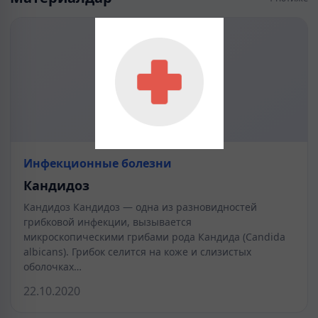
Инфекционные болезни
Кандидоз
Кандидоз Кандидоз — одна из разновидностей
грибковой инфекции, вызывается
микроскопическими грибами рода Кандида (Candida
albicans). Грибок селится на коже и слизистых
оболочках…
22.10.2020