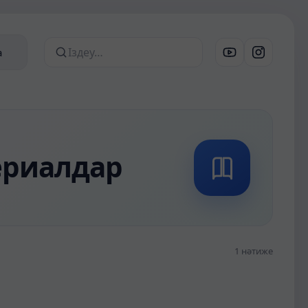
а
Сайттан іздеу
териалдар
1 нәтиже