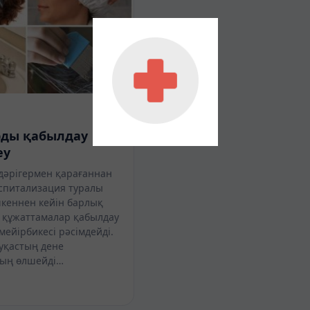
рды қабылдау
еу
дәрігермен қарағаннан
оспитализация туралы
кеннен кейін барлық
 құжаттамалар қабылдау
мейірбикесі рәсімдейді.
уқастың дене
сың өлшейді…