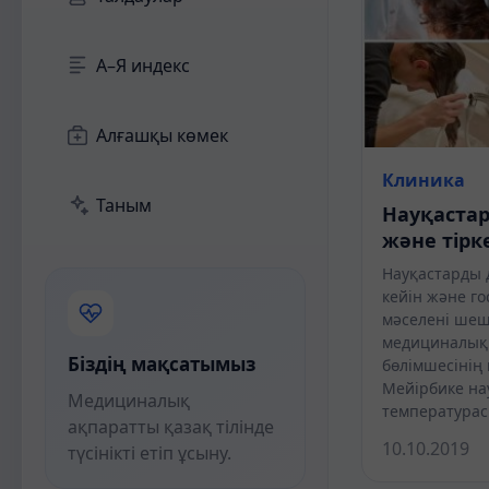
А–Я индекс
Алғашқы көмек
Клиника
Таным
Науқаста
және тірк
Науқастарды 
кейін және г
мәселені шеш
медициналық
Біздің мақсатымыз
бөлімшесінің 
Мейірбике на
Медициналық
температура
ақпаратты қазақ тілінде
10.10.2019
түсінікті етіп ұсыну.