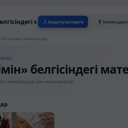
елгісіндегі материалдар
Емделушілерге
Мамандарғ
» белгісіндегі материалдар
ЛГІСІ
імін» белгісіндегі ма
егі материалдар мен анықтамалар.
дар