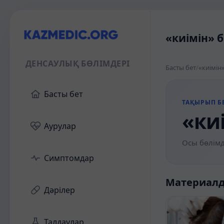
«киімін» б
ДЕНСАУЛЫҚ БӨЛІМДЕРІ
Басты бет
/
«киімін
Басты бет
ТАҚЫРЫП БЕ
«ки
Аурулар
Осы бөлімд
Симптомдар
Материал
Дәрілер
Талдаулар