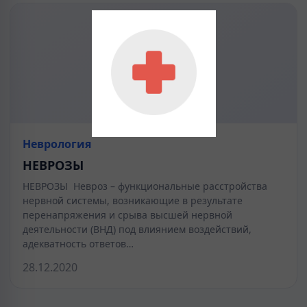
Неврология
НЕВРОЗЫ
НЕВРОЗЫ Невроз – функциональные расстройства
нервной системы, возникающие в результате
перенапряжения и срыва высшей нервной
деятельности (ВНД) под влиянием воздействий,
адекватность ответов…
28.12.2020