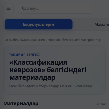
Сайттан іздеу
Емделушілерге
Маманд
Басты бет
/
«Классификация неврозов» белгісіндегі материалдар
ТАҚЫРЫП БЕЛГІСІ
«Классификация
неврозов» белгісіндегі
материалдар
Осы бөлімдегі материалдар мен анықтамалар.
Материалдар
1 нәтиже