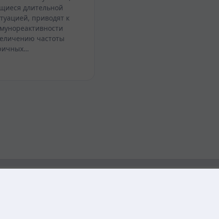
щиеся длительной
туацией, приводят к
мунореактивности
величению частоты
оричных…