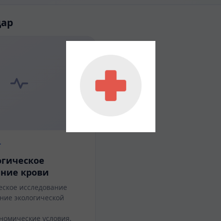
дар
т
гическое
ание крови
ское исследование
ние экологической
номические условия,