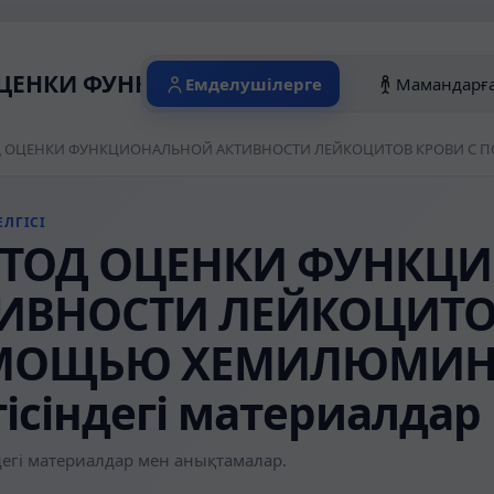
ЦЕНКИ ФУНКЦИОНАЛЬНОЙ АКТИВНОСТИ 
Емделушілерге
Мамандарғ
ЛГІСІ
ТОД ОЦЕНКИ ФУНКЦ
ИВНОСТИ ЛЕЙКОЦИТО
МОЩЬЮ ХЕМИЛЮМИН
гісіндегі материалдар
егі материалдар мен анықтамалар.