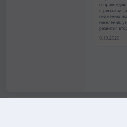
сопровождаю
стрессовой си
снижению им
населения, у
развития вт
9.10.2020
KAZMEDIC.ORG
Қазақ тіліндегі медициналық энциклопедия.