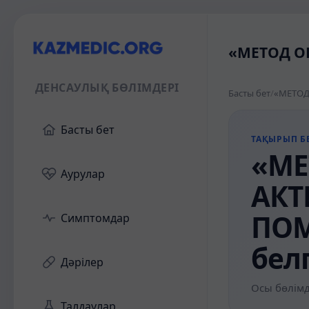
«МЕТОД О
ДЕНСАУЛЫҚ БӨЛІМДЕРІ
Басты бет
/
Басты бет
ТАҚЫРЫП БЕ
«МЕ
Аурулар
АКТ
ПО
Симптомдар
бел
Дәрілер
Осы бөлімд
Талдаулар