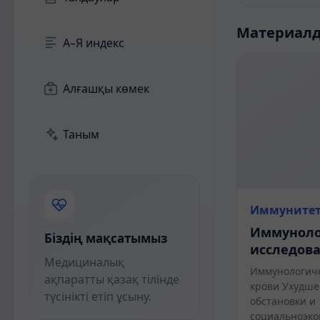
Материал
А–Я индекс
Алғашқы көмек
Таным
Иммуните
Иммуноло
Біздің мақсатымыз
исследов
Медициналық
Иммунологиче
ақпаратты қазақ тілінде
крови Ухудше
түсінікті етіп ұсыну.
обстановки и
социальноэко