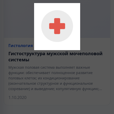
Гистология
Гистоструктура мужской мочеполовой
системы
Мужская половая система выполняет важные
функции: обеспечивает полноценное развитие
половых клеток; их кондиционирование
(окончательное структурное и функциональное
созревание) и выведение; копулятивную функцию;…
1.10.2020