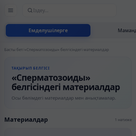
Сайттан іздеу
Емделушілерге
Маманд
Басты бет
/
«Сперматозоиды» белгісіндегі материалдар
ТАҚЫРЫП БЕЛГІСІ
«Сперматозоиды»
белгісіндегі материалдар
Осы бөлімдегі материалдар мен анықтамалар.
Материалдар
1 нәтиже