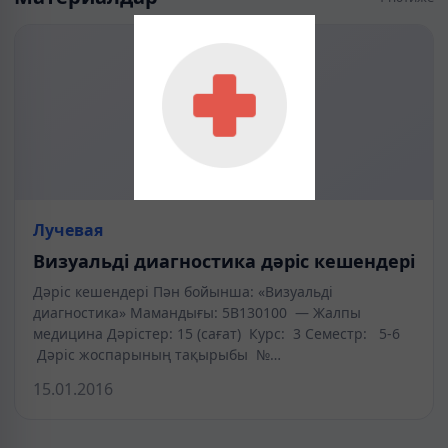
Лучевая
Визуальді диагностика дәріс кешендері
Дәріс кешендері Пән бойынша: «Визуальді
диагностика» Мамандығы: 5В130100 — Жалпы
медицина Дәрістер: 15 (сағат) Курс: 3 Семестр: 5-6
Дәріс жоспарының тақырыбы №…
15.01.2016