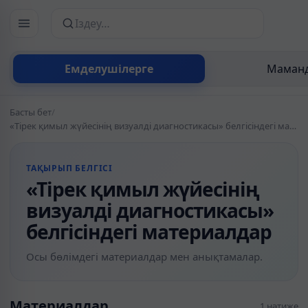
Сайттан іздеу
Емделушілерге
Маманд
Басты бет
/
«Тірек қимыл жүйесінің визуалді диагностикасы» белгісіндегі материалдар
ТАҚЫРЫП БЕЛГІСІ
«Тірек қимыл жүйесінің
визуалді диагностикасы»
белгісіндегі материалдар
Осы бөлімдегі материалдар мен анықтамалар.
Материалдар
1 нәтиже