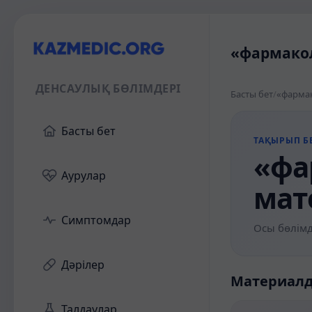
«фармакол
ДЕНСАУЛЫҚ БӨЛІМДЕРІ
Басты бет
/
«фармак
Басты бет
ТАҚЫРЫП БЕ
«фа
Аурулар
мат
Симптомдар
Осы бөлімд
Дәрілер
Материал
Талдаулар