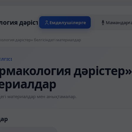
огия дәрістер» белгісіндегі материалда
Емделушілерге
Мамандарғ
ология дәрістер» белгісіндегі материалдар
ЛГІСІ
рмакология дәрістер» 
ериалдар
егі материалдар мен анықтамалар.
дар