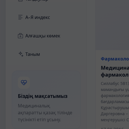
А–Я индекс
Алғашқы көмек
Таным
Фармаколо
Медицин
фармакол
Силлабус 5В1
мамандығы ү
Біздің мақсатымыз
фармакология
бағдарламасы
Медициналық
Құрастырушыл
ақпаратты қазақ тілінде
Даргеровна – 
түсінікті етіп ұсыну.
меңгерушісі 