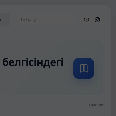
р
а
Сайттан іздеу
белгісіндегі
1 нәтиже