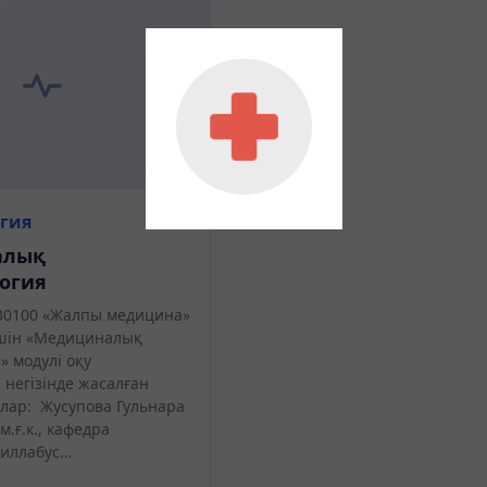
гия
алық
огия
30100 «Жалпы медицина»
шін «Медициналық
» модулі оқу
 негізінде жасалған
ар: Жусупова Гульнара
м.ғ.к., кафедра
Силлабус…