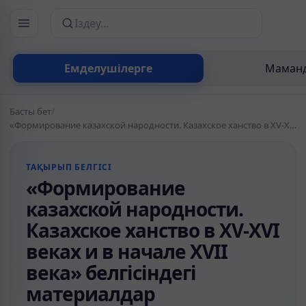
Сайттан іздеу
Емделушілерге
Маманд
Басты бет
/
«Формирование казахской народности. Казахское ханство в ХV-ХVІ веках и в начале ХVІІ века» белгісіндегі материалдар
ТАҚЫРЫП БЕЛГІСІ
«Формирование
казахской народности.
Казахское ханство в ХV-ХVІ
веках и в начале ХVІІ
века» белгісіндегі
материалдар