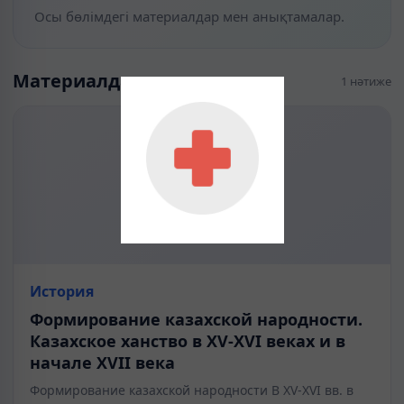
Осы бөлімдегі материалдар мен анықтамалар.
Материалдар
1 нәтиже
История
Формирование казахской народности.
Казахское ханство в ХV-ХVІ веках и в
начале ХVІІ века
Формирование казахской народности В XV-XVI вв. в