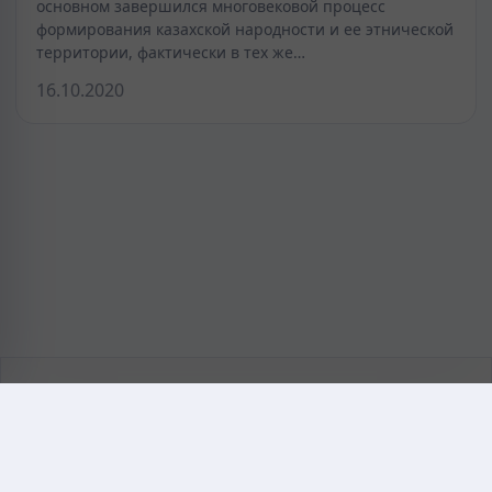
основном завершился многовековой процесс
формирования казахской народности и ее этнической
территории, фактически в тех же…
16.10.2020
KAZMEDIC.ORG
Қазақ тіліндегі медициналық энциклопедия.
Жоба туралы
Байланыс
Құпиялылық