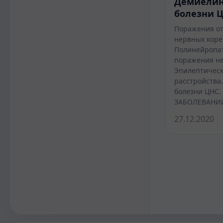
Демиели
болезни 
Поражения от
нервных коре
Полинейропат
поражения не
Эпилептическ
расстройств
болезни ЦНС
ЗАБОЛЕВАНИ
27.12.2020