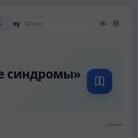
 материалдар
а
Сайттан іздеу
е синдромы»
1 нәтиже