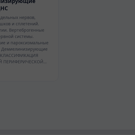
низирующие
ЦНС
дельных нервов,
шков и сплетений.
ии. Вертеброгенные
рвной системы.
ие и пароксизмальные
а. Демиелинизирующие
. КЛАССИФИКАЦИЯ
Й ПЕРИФЕРИЧЕСКОЙ…