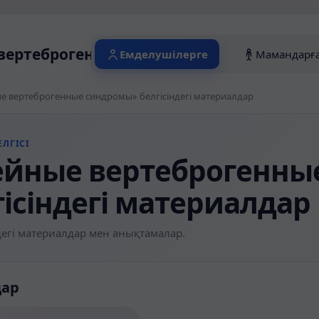
ертеброгенные синдромы» белгісіндегі
Емделушілерге
Мамандарғ
 вертеброгенные синдромы» белгісіндегі материалдар
ЛГІСІ
йные вертеброгенны
гісіндегі материалдар
егі материалдар мен анықтамалар.
дар