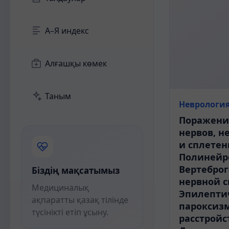
А–Я индекс
Алғашқы көмек
Таным
Неврологи
Поражени
нервов, н
и сплетен
Полинейр
Вертебро
Біздің мақсатымыз
нервной с
Медициналық
Эпилепти
ақпаратты қазақ тілінде
пароксиз
түсінікті етіп ұсыну.
расстройс