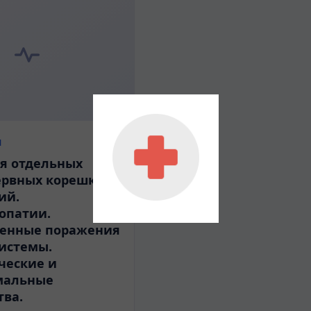
я
я отдельных
ервных корешков
ий.
опатии.
генные поражения
истемы.
ческие и
мальные
тва.