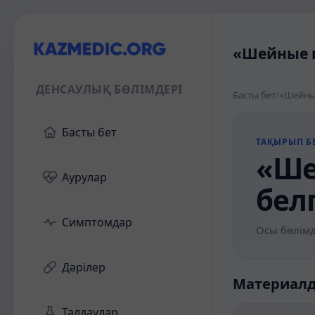
«Шейные в
ДЕНСАУЛЫҚ БӨЛІМДЕРІ
Басты бет
/
«Шейные
Басты бет
ТАҚЫРЫП БЕ
«Ше
Аурулар
бел
Симптомдар
Осы бөлімд
Дәрілер
Материал
Талдаулар