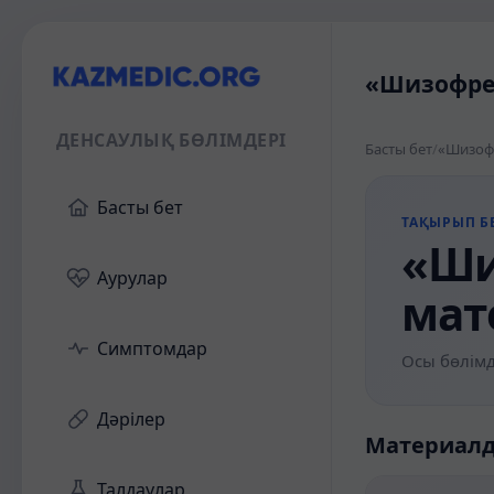
«Шизофрен
ДЕНСАУЛЫҚ БӨЛІМДЕРІ
Басты бет
/
«Шизофр
Басты бет
ТАҚЫРЫП БЕ
«Ши
Аурулар
мат
Симптомдар
Осы бөлімд
Дәрілер
Материал
Талдаулар