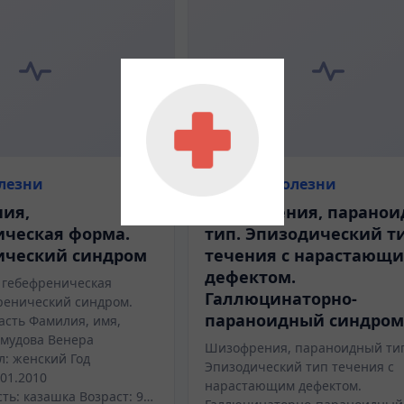
лезни
История болезни
ия,
Шизофрения, парано
ическая форма.
тип. Эпизодический т
ический синдром
течения с нарастающ
дефектом.
 гебефреническая
Галлюцинаторно-
ренический синдром.
параноидный синдро
асть Фамилия, имя,
хмудова Венера
Шизофрения, параноидный ти
л: женский Год
Эпизодический тип течения с
01.2010
нарастающим дефектом.
ть: казашка Возраст: 9…