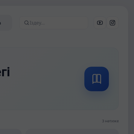
а
Сайттан іздеу
гі
3 нәтиже