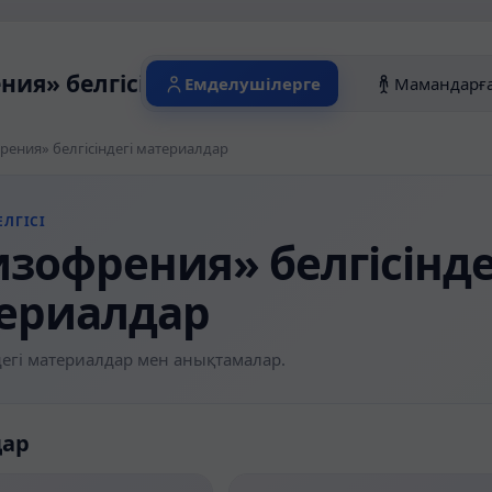
ия» белгісіндегі материалдар
Емделушілерге
Мамандарғ
ения» белгісіндегі материалдар
ЛГІСІ
зофрения» белгісінде
ериалдар
егі материалдар мен анықтамалар.
дар