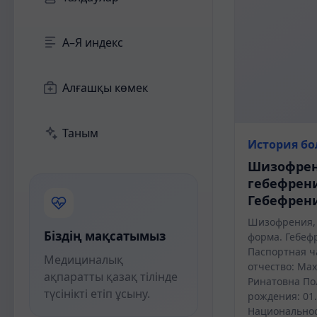
А–Я индекс
Алғашқы көмек
Таным
История бо
Шизофрен
гебефрен
Гебефрен
Шизофрения,
Біздің мақсатымыз
форма. Гебеф
Паспортная ч
Медициналық
отчество: Ма
ақпаратты қазақ тілінде
Ринатовна По
түсінікті етіп ұсыну.
рождения: 01.
Национальнос