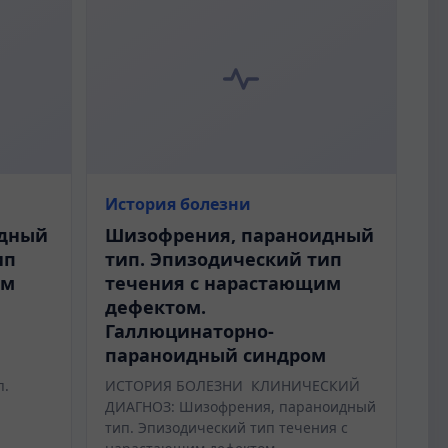
История болезни
идный
Шизофрения, параноидный
ип
тип. Эпизодический тип
им
течения с нарастающим
дефектом.
Галлюцинаторно-
м
параноидный синдром
п.
ИСТОРИЯ БОЛЕЗНИ КЛИНИЧЕСКИЙ
ДИАГНОЗ: Шизофрения, параноидный
тип. Эпизодический тип течения с