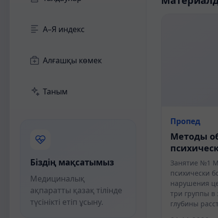
Материал
А–Я индекс
Алғашқы көмек
Таным
Пропед
Методы о
психичес
Біздің мақсатымыз
Занятие №1 М
психически б
Медициналық
нарушения це
ақпаратты қазақ тілінде
три группы в 
түсінікті етіп ұсыну.
глубины расс