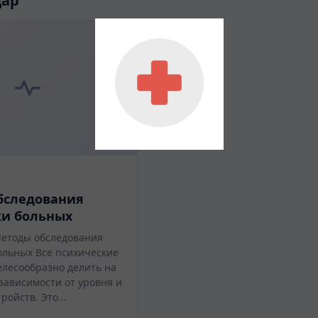
дар
бследования
ки больных
етоды обследования
ольных Все психические
лесообразно делить на
зависимости от уровня и
тройств. Это…