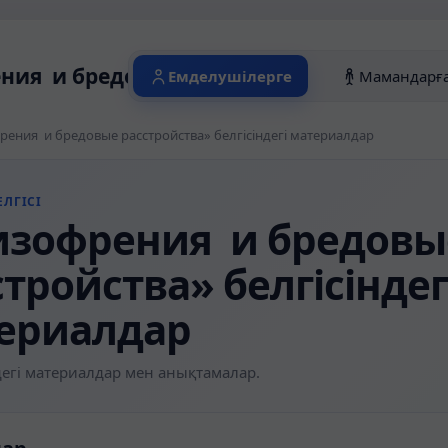
ия и бредовые расстройства» белгісін
Емделушілерге
Мамандарғ
ения и бредовые расстройства» белгісіндегі материалдар
ЛГІСІ
зофрения и бредовы
тройства» белгісіндег
ериалдар
егі материалдар мен анықтамалар.