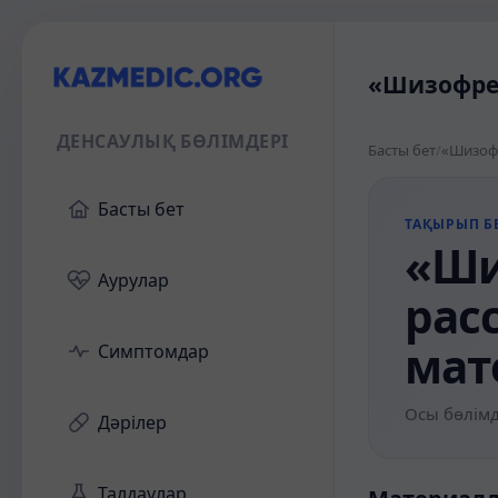
«Шизофрен
ДЕНСАУЛЫҚ БӨЛІМДЕРІ
Басты бет
/
«Шизофр
Басты бет
ТАҚЫРЫП БЕ
«Ши
Аурулар
расс
мат
Симптомдар
Осы бөлімд
Дәрілер
Талдаулар