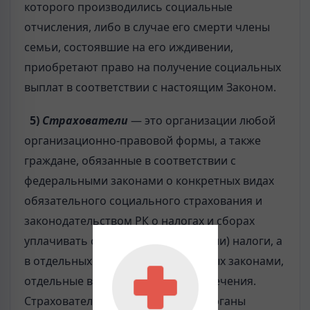
которого производились социальные
отчисления, либо в случае его смерти члены
семьи, состоявшие на его иждивении,
приобретают право на получение социальных
выплат в соответствии с настоящим Законом.
5)
Страхователи
— это организации любой
организационно-правовой формы, а также
граждане, обязанные в соответствии с
федеральными законами о конкретных видах
обязательного социального страхования и
законодательством РК о налогах и сборах
уплачивать страховые взносы и (или) налоги, а
в отдельных случаях, установленных законами,
отдельные виды страхового обеспечения.
Страхователями являются также органы