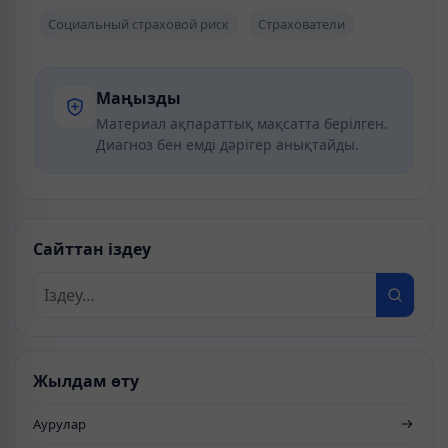
Социальный страховой риск
Страхователи
Маңызды
Материал ақпараттық мақсатта берілген.
Диагноз бен емді дәрігер анықтайды.
Сайттан іздеу
Жылдам өту
Аурулар