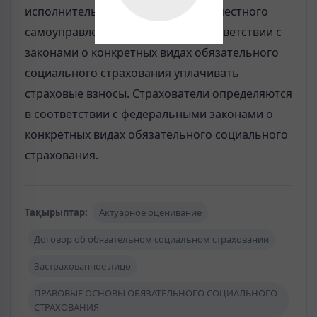
исполнительной власти и органы местного
самоуправления, обязанные в соответствии с
законами о конкретных видах обязательного
социального страхования уплачивать
страховые взносы. Страхователи определяются
в соответствии с федеральными законами о
конкретных видах обязательного социального
страхования.
Тақырыптар:
Актуарное оценивание
Договор об обязательном социальном страховании
Застрахованное лицо
ПРАВОВЫЕ ОСНОВЫ ОБЯЗАТЕЛЬНОГО СОЦИАЛЬНОГО
СТРАХОВАНИЯ