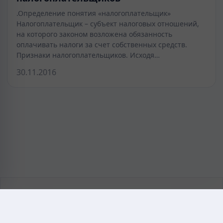
.Определение понятия «налогоплательщик»
Налогоплательщик – субъект налоговых отношений,
на которого законом возложена обязанность
оплачивать налоги за счет собственных средств.
Признаки налогоплательщиков. Исходя…
30.11.2016
KAZMEDIC.ORG
Қазақ тіліндегі медициналық энциклопедия.