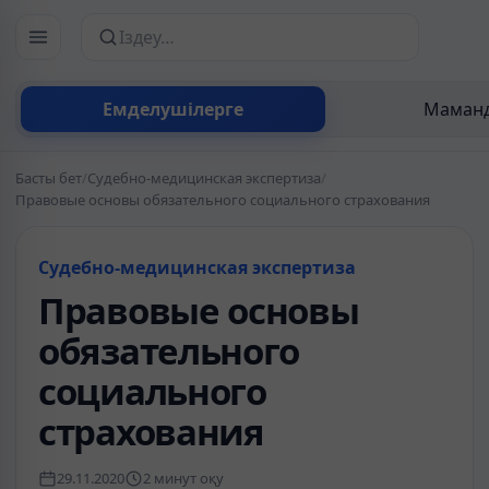
Сайттан іздеу
Емделушілерге
Маманд
Басты бет
/
Судебно-медицинская экспертиза
/
Правовые основы обязательного социального страхования
Судебно-медицинская экспертиза
Правовые основы
обязательного
социального
страхования
29.11.2020
2 минут оқу