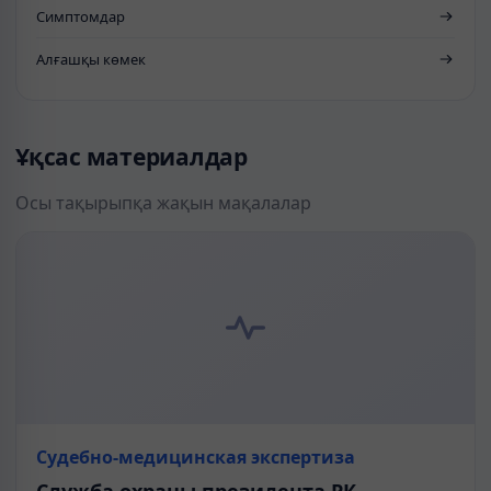
Симптомдар
Алғашқы көмек
Ұқсас материалдар
Осы тақырыпқа жақын мақалалар
Судебно-медицинская экспертиза
Служба охраны президента РК