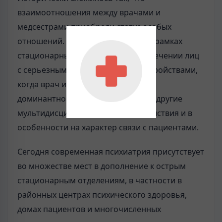
взаимоотношения между врачами и
медсестрами приобрели статус особых
отношений. Это особенно верно в рамках
стационарных учреждений и при лечении лиц
с серьезными психическими расстройствами,
когда врач и медсестра становятся
доминантной парой, влияющей на другие
мультидисциплинарные взаимодействия и в
особенности на характер связи с пациентами.
Сегодня современная психиатрия присутствует
во множестве мест в дополнение к острым
стационарным отделениям, в частности в
районных центрах психического здоровья,
домах пациентов и многочисленных