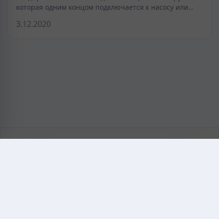
которая одним концом подключается к насосу или…
3.12.2020
KAZMEDIC.ORG
Қазақ тіліндегі медициналық энциклопедия.
Жоба туралы
Байланыс
Құпиялылық