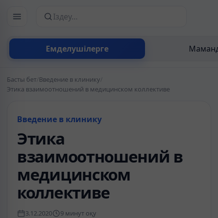
Сайттан іздеу
Емделушілерге
Маманд
Басты бет
/
Введение в клинику
/
Этика взаимоотношений в медицинском коллективе
Введение в клинику
Этика
взаимоотношений в
медицинском
коллективе
3.12.2020
9 минут оқу