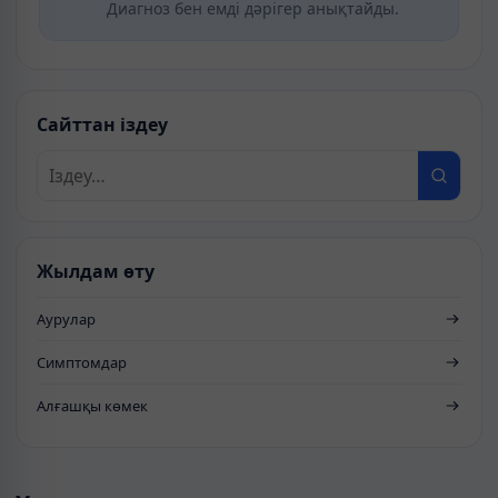
Диагноз бен емді дәрігер анықтайды.
Сайттан іздеу
Жылдам өту
Аурулар
Симптомдар
Алғашқы көмек