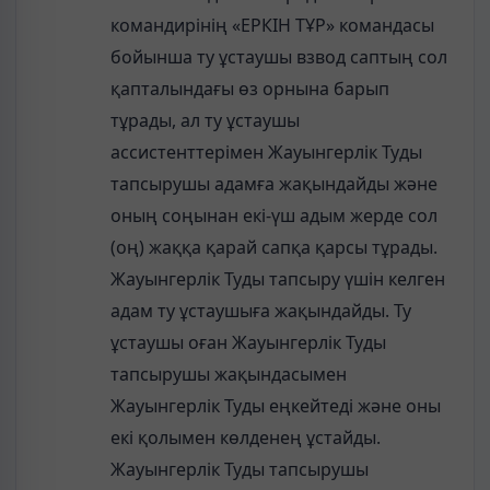
командирінің «ЕРКІН ТҰР» командасы
бойынша ту ұстаушы взвод саптың сол
қапталындағы өз орнына барып
тұрады, ал ту ұстаушы
ассистенттерімен Жауынгерлік Туды
тапсырушы адамға жақындайды және
оның соңынан екі-үш адым жерде сол
(оң) жаққа қарай сапқа қарсы тұрады.
Жауынгерлік Туды тапсыру үшін келген
адам ту ұстаушыға жақындайды. Ту
ұстаушы оған Жауынгерлік Туды
тапсырушы жақындасымен
Жауынгерлік Туды еңкейтеді және оны
екі қолымен көлденең ұстайды.
Жауынгерлік Туды тапсырушы