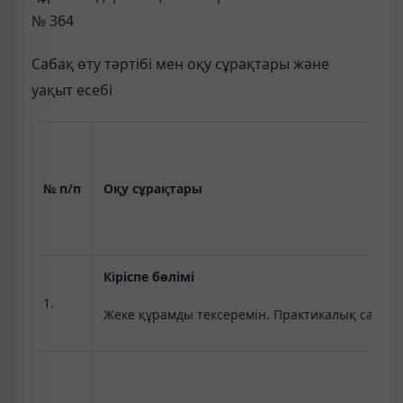
№ 364
Сабақ өту тәртібі мен оқу сұрақтары және
уақыт есебі
№ п/п
Оқу сұрақтары
Кіріспе бөлімі
1.
Жеке құрамды тексеремін. Практикалық сабақт