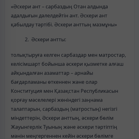
«Әскери ант – сарбаздың Отан алдында
адалдығын дәлелдейтін ант. Әскери ант
қабылдау тәртібі. Әскери анттың мазмұны»
Әскери антты:
толықтыруға келген сарбаздар мен матростар,
келісімшарт бойынша әскери қызметке алғаш
айқындалған азаматтар – арнайы
бағдарламаны өткеннен және олар
Конституция мен Қазақстан Республикасын
қорғау мәселелері жөніндегі заңнама
талаптарын, сарбаздың (матростың) негізгі
міндеттерін, Әскери анттың, әскери бөлім
Жауынгерлік Туының және әскери тәртіптің
мәнін меңгергеннен кейін әскери бөлімге