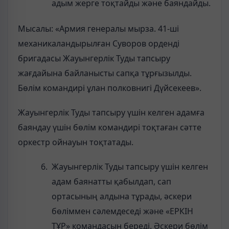
адым жерге тоқтайды және баяндайды.
Мысалы: «Армия генералы мырза. 41-ші
механикаландырылған Суворов орденді
бригадасы Жауынгерлік Туды тапсыру
жағдайына байланысты сапқа тұрғызылды.
Бөлім командирі ұлан полковнигі Дүйсекеев».
Жауынгерлік Туды тапсыру үшін келген адамға
баяндау үшін бөлім командирі тоқтаған сәтте
оркестр ойнауын тоқтатады.
Жауынгерлік Туды тапсыру үшін келген
адам баянатты қабылдап, сап
ортасының алдына тұрады, әскери
бөліммен сәлемдеседі және «ЕРКІН
ТҰР» командасын береді. Әскери бөлім