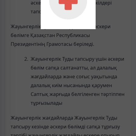
әскери құралымдарының өкілдері
тапсырады.
Жауынгерлік Туды тапсыру кезінде әскери
бөлімге Қазақстан Республикасы
Президентінің Грамотасы беріледі.
Жауынгерлік Туды тапсыру үшін әскери
бөлім сапқа салтанатты, ал далалық
жағдайларда және соғыс уақытында
далалық киім нысанында қарумен
Саптық жарғыда белгіленген тәртіппен
тұрғызылады
Жауынгерлік жағдайларда Жауынгерлік Туды
тапсыру кезінде әскери бөлімді сапқа тұрғызу
тәртібі жауынгерлік жағдайды ескере отырып