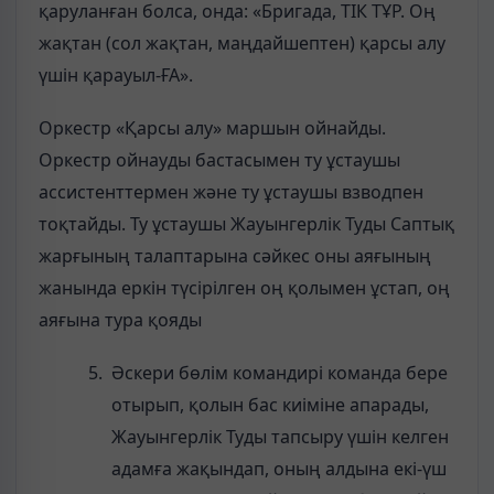
қаруланған болса, онда: «Бригада, ТІК ТҰР. Оң
жақтан (сол жақтан, маңдайшептен) қарсы алу
үшін қарауыл-ҒА».
Оркестр «Қарсы алу» маршын ойнайды.
Оркестр ойнауды бастасымен ту ұстаушы
ассистенттермен және ту ұстаушы взводпен
тоқтайды. Ту ұстаушы Жауынгерлік Туды Саптық
жарғының талаптарына сәйкес оны аяғының
жанында еркін түсірілген оң қолымен ұстап, оң
аяғына тура қояды
Әскери бөлім командирі команда бере
отырып, қолын бас киіміне апарады,
Жауынгерлік Туды тапсыру үшін келген
адамға жақындап, оның алдына екі-үш