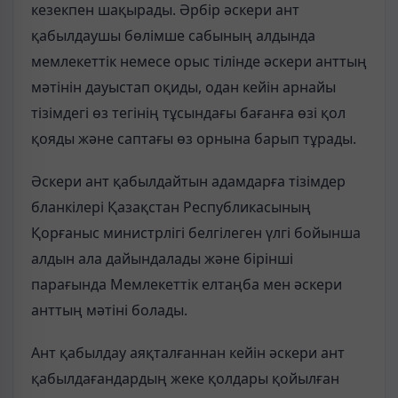
кезекпен шақырады. Әрбір әскери ант
қабылдаушы бөлімше сабының алдында
мемлекеттік немесе орыс тілінде әскери анттың
мәтінін дауыстап оқиды, одан кейін арнайы
тізімдегі өз тегінің тұсындағы бағанға өзі қол
қояды және саптағы өз орнына барып тұрады.
Әскери ант қабылдайтын адамдарға тізімдер
бланкілері Қазақстан Республикасының
Қорғаныс министрлігі белгілеген үлгі бойынша
алдын ала дайындалады және бірінші
парағында Мемлекеттік елтаңба мен әскери
анттың мәтіні болады.
Ант қабылдау аяқталғаннан кейін әскери ант
қабылдағандардың жеке қолдары қойылған