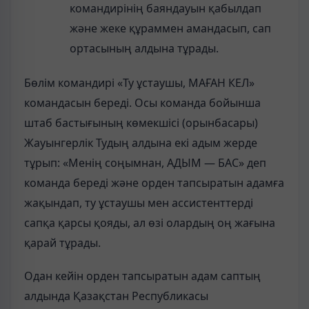
командирінің баяндауын қабылдап
және жеке құраммен амандасып, сап
ортасының алдына тұрады.
Бөлім командирі «Ту ұстаушы, МАҒАН КЕЛ»
командасын береді. Осы команда бойынша
штаб бастығының көмекшісі (орынбасары)
Жауынгерлік Тудың алдына екі адым жерде
тұрып: «Менің соңымнан, АДЫМ — БАС» деп
команда береді және орден тапсыратын адамға
жақындап, ту ұстаушы мен ассистенттерді
сапқа қарсы қояды, ал өзі олардың оң жағына
қарай тұрады.
Одан кейін орден тапсыратын адам саптың
алдында Қазақстан Республикасы