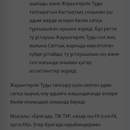
шығады және Жауынгерлік Туды
тапсыратын бастықтың соңынан үш
адым жерде әскери бөлім сапқа
тұрғызылған орынға жүреді. Бұл ретте
ту ұстаушы Жауынгерлік Туды сол жақ
иығына Саптық жарғыда көрсетілген
күйде ұстайды; ту ұстаушының оң және
сол жағында онымен қатар
ассистенттер жүреді.
Жауынгерлік Туды тапсыру үшін келген адам
сапқа қырық-елу адымға жақындағанда әскери
бөлім командирі команда береді.
Мысалы: «Бригада, ТІК ТҰР, назар оң-ҒА (сол-ҒА,
орта-ҒА)». Егер бригада карабиндермен