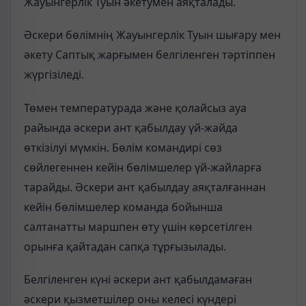
Жауынгерлік Туын әкетумен аяқталады.
Әскери бөлімнің Жауынгерлік Туын шығару мен
әкету Саптық жарғымен белгіленген тәртіппен
жүргізіледі.
Төмен температурада және қолайсыз ауа
райында әскери ант қабылдау үй-жайда
өткізілуі мүмкін. Бөлім командирі сөз
сөйлегеннен кейін бөлімшелер үй-жайларға
тарайды. Әскери ант қабылдау аяқталғаннан
кейін бөлімшелер команда бойынша
салтанатты маршпен өту үшін көрсетілген
орынға қайтадан сапқа тұрғызылады.
Белгіленген күні әскери ант қабылдамаған
әскери қызметшілер оны келесі күндері