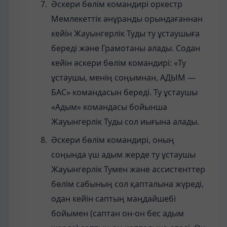
Әскери бөлім командирі оркестр
Мемлекеттік әнұранды орындағаннан
кейін Жауынгерлік Туды ту ұстаушыға
береді және Грамотаны алады. Содан
кейін әскери бөлім командирі: «Ту
ұстаушы, менің соңымнан, АДЫМ —
БАС» командасын береді. Ту ұстаушы
«Адым» командасы бойынша
Жауынгерлік Туды сол иығына алады.
Әскери бөлім командирі, оның
соңында үш адым жерде ту ұстаушы
Жауынгерлік Тумен және ассистенттер
бөлім сабының сол қапталына жүреді,
одан кейін саптың маңдайшебі
бойымен (саптан он-он бес адым