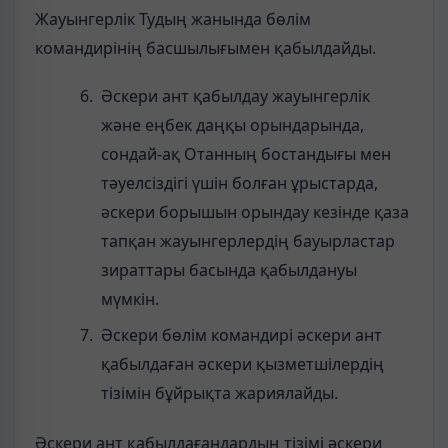
Жауынгерлік Тудың жанында бөлім
командирінің басшылығымен қабылдайды.
Әскери ант қабылдау жауынгерлік
және еңбек даңқы орындарында,
сондай-ақ Отанның бостандығы мен
тәуелсіздігі үшін болған ұрыстарда,
әскери борышын орындау кезінде қаза
тапқан жауынгерлердің бауырластар
зираттары басында қабылдануы
мүмкін.
Әскери бөлім командирі әскери ант
қабылдаған әскери қызметшілердің
тізімін бұйрықта жариялайды.
Әскери ант қабылдағандардың тізімі әскери