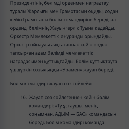
Президентінің бөлімді орденмен наградтау
туралы Жарлығы мен Грамотасын оқиды, содан
кейін Грамотаны бөлім командиріне береді, ал
орденді бөлімнің Жауынгерлік Туына қадайды.
Оркестр Мемлекеттік әнұранды орындайды.
Оркестр ойнауды аяқтағаннан кейін орден
тапсырған адам бөлімді мемлекеттік
наградасымен құттықтайды. Бөлім құттықтауға
үш дүркін созылыңқы «Урамен» жауап береді.
Бөлім командирі жауап сөз сөйлейді.
Жауап сөз сөйлегеннен кейін бөлім
командирі: «Ту ұстаушы, менің
соңымнан, АДЫМ — БАС» командасын
береді. Бөлім командирі команда