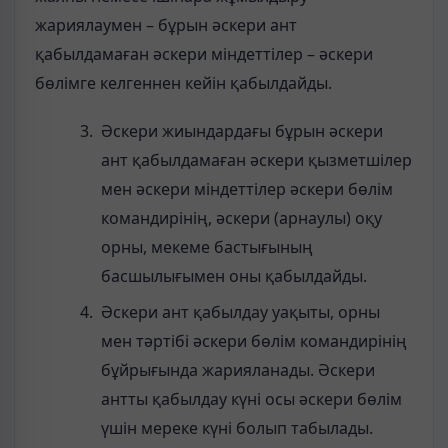
жариялаумен – бұрын әскери ант
қабылдамаған әскери міндеттілер – әскери
бөлімге келгеннен кейін қабылдайды.
Әскери жиындардағы бұрын әскери
ант қабылдамаған әскери қызметшілер
мен әскери міндеттілер әскери бөлім
командирінің, әскери (арнаулы) оқу
орны, мекеме бастығының
басшылығымен оны қабылдайды.
Әскери ант қабылдау уақыты, орны
мен тәртібі әскери бөлім командирінің
бұйрығында жарияланады. Әскери
антты қабылдау күні осы әскери бөлім
үшін мереке күні болып табылады.