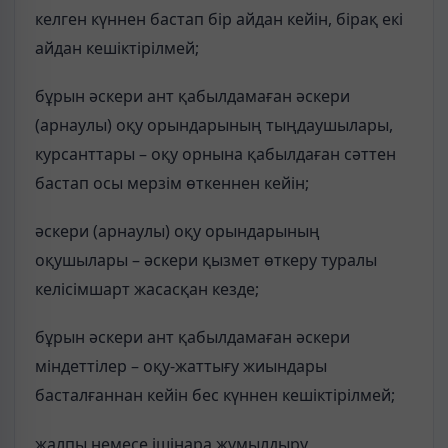
келген күннен бастап бір айдан кейін, бірақ екі
айдан кешіктірілмей;
бұрын әскери ант қабылдамаған әскери
(арнаулы) оқу орындарының тыңдаушылары,
курсанттары – оқу орнына қабылдаған сәттен
бастап осы мерзім өткеннен кейін;
әскери (арнаулы) оқу орындарының
оқушылары – әскери қызмет өткеру туралы
келісімшарт жасасқан кезде;
бұрын әскери ант қабылдамаған әскери
міндеттілер – оқу-жаттығу жиындары
басталғаннан кейін бес күннен кешіктірілмей;
жалпы немесе ішінара жұмылдыру