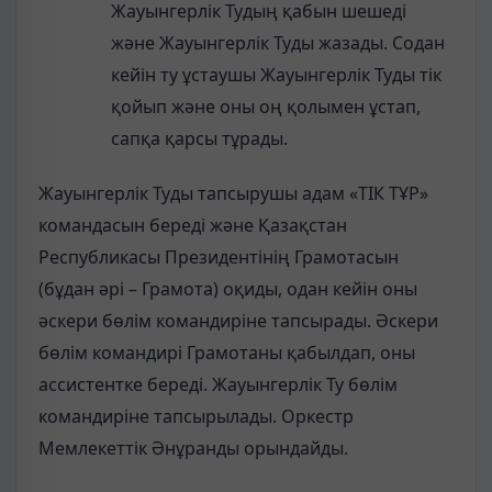
Жауынгерлік Тудың қабын шешеді
және Жауынгерлік Туды жазады. Содан
кейін ту ұстаушы Жауынгерлік Туды тік
қойып және оны оң қолымен ұстап,
сапқа қарсы тұрады.
Жауынгерлік Туды тапсырушы адам «ТІК ТҰР»
командасын береді және Қазақстан
Республикасы Президентінің Грамотасын
(бұдан әрі – Грамота) оқиды, одан кейін оны
әскери бөлім командиріне тапсырады. Әскери
бөлім командирі Грамотаны қабылдап, оны
ассистентке береді. Жауынгерлік Ту бөлім
командиріне тапсырылады. Оркестр
Мемлекеттік Әнұранды орындайды.