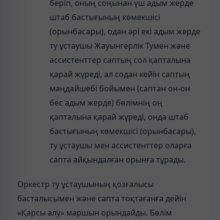
беріп, оның соңынан үш адым жерде
штаб бастығының көмекшісі
(орынбасары), одан әрі екі адым жерде
ту ұстаушы Жауынгерлік Тумен және
ассистенттер саптың сол қапталына
қарай жүреді, ал содан кейін саптың
маңдайшебі бойымен (саптан он-он
бес адым жерде) бөлімнің оң
қапталына қарай жүреді, онда штаб
бастығының көмекшісі (орынбасары),
ту ұстаушы мен ассистенттер оларға
сапта айқындалған орынға тұрады.
Оркестр ту ұстаушының қозғалысы
басталысымен және сапта тоқтағанға дейін
«Қарсы алу» маршын орындайды. Бөлім