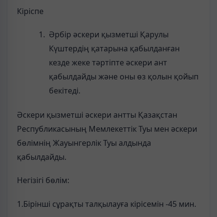
Кіріспе
Әрбір әскери қызметші Қарулы
Күштердің қатарына қабылданған
кезде жеке тәртіпте әскери ант
қабылдайды және оны өз қолын қойып
бекітеді.
Әскери қызметші әскери антты Қазақстан
Республикасының Мемлекеттік Туы мен әскери
бөлімнің Жауынгерлік Туы алдында
қабылдайды.
Негізігі бөлім:
1.Бірінші сұрақты талқылауға кірісемін -45 мин.