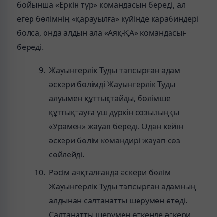
бойынша «Еркін тұр» командасын береді, ал
егер бөлімнің «қарауылға» күйінде карабиндері
болса, онда алдын ала «Аяқ-ҚА» командасын
береді.
Жауынгерлік Туды тапсырған адам
әскери бөлімді Жауынгерлік Туды
алуымен құттықтайды, бөлімше
құттықтауға үш дүркін созылыңқы
«Урамен» жауап береді. Одан кейін
әскери бөлім командирі жауап сөз
сөйлейді.
Рәсім аяқталғанда әскери бөлім
Жауынгерлік Туды тапсырған адамның
алдынан салтанатты шерумен өтеді.
Салтанатты шерумен өткенде әскери