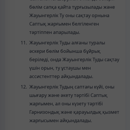
бөлім сапқа қайта тұрғызылады және
Жауынгерлік Ту оны сақтау орнына
Саптық жарғымен белгіленген
тәртіппен апарылады.
Жауынгерлік Туды алғаны туралы
әскери бөлім бойынша бұйрық
беріледі, онда Жауынгерлік Туды сақтау
үшін орын, ту ұстаушы мен
ассистенттер айқындалады.
Жауынгерлік Тудың саптағы күйі, оны
шығару және әкету тәртібі Саптық
жарғымен, ал оны күзету тәртібі
Гарнизондық және қарауылдық қызмет
жарғысымен айқындалады.