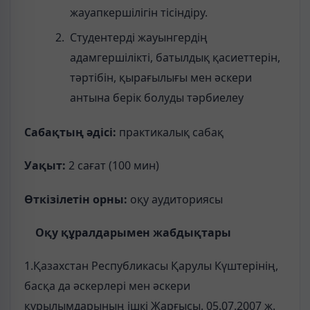
жауапкершілігін тісіндіру.
Студентерді жауынгердің
адамгершілікті, батылдық қасиеттерін,
тәртібін, қырағылығы мен әскери
антына берік болуды тәрбиелеу
Сабақтың әдісі:
практикалық сабақ
Уақыт:
2 сағат (100 мин)
Өткізілетін орны:
оқу аудиториясы
Оқу құралдарымен жабдықтары
1.Қазахстан Республикасы Қарулы Күштерінің,
басқа да әскерлері мен әскери
құрылымдарының ішкі Жарғысы. 05.07.2007 ж.