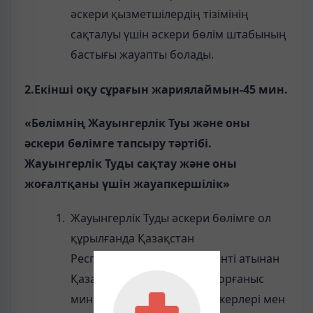
әскери қызметшілердің тізімінің
сақталуы үшін әскери бөлім штабының
бастығы жауапты болады.
2.Екінші оқу сұрағын жариялаймын-45 мин.
«
Бөлімнің Жауынгерлік Туы және оны
әскери бөлімге тапсыру тәртібі.
Жауынгерлік Туды сақтау және оны
жоғалтқаны үшін жауапкершілік
»
Жауынгерлік Туды әскери бөлімге ол
құрылғанда Қазақстан
Республикасының Президенті атынан
Қазақстан Республикасы Қорғаныс
министрлігінің, басқа да әскерлері мен