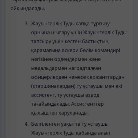
айқындалады.
Жауынгерлік Туды сапқа тұрғызу
орнына шығару үшін Жауынгерлік Туды
тапсыру үшін келген бастықтың
қарамағына әскери бөлім командирі
негізінен ордендермен және
медальдармен наградталған
офицерлерден немесе сержанттардан
(старшиналардан) ту ұстаушы мен екі
ассистент, ту ұстаушы взвод
тағайындалады. Ассистенттер
қылышпен қаруланады.
Белгіленген уақытта ту ұстаушы
Жауынгерлік Туды қабында алып