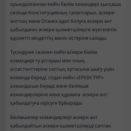
орындалғаннан кейін бөлім командирі қысқаша
сөзінде Конституцияның талаптарын, әскери
анттың және Отанға адал болуға әскери ант
қабылдаған әскери қызметшілерге жүктелетін
құрметті міндеттің мәнін естеріне салады.
Түсіндірме сөзінен кейін әскери бөлім
командирі ту ұстаушы мен оның
ассистенттеріне саптың ортасына шығу үшін
команда береді, содан кейін «ЕРКІН ТҰР»
командасын береді және бөлімше
командирлеріне жеке құрамға әскери ант
қабылдатуға кірісуге бұйырады.
Бөлімшелер командирлері әскери ант
қабылдайтын әскери қызметшілерді саптан