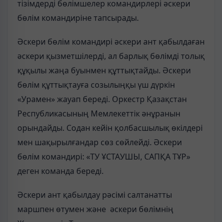
тізімдерді бөлімшелер командирлері әскери
бөлім командиріне тапсырады.
Әскери бөлім командирі әскери ант қабылдаған
әскери қызметшілерді, ал барлық бөлімді толық
құқылы жаңа буынмен құттықтайды. Әскери
бөлім құттықтауға созылыңқы үш дүркін
«Урамен» жауап береді. Оркестр Қазақстан
Республикасының Мемлекеттік әнұранын
орындайды. Содан кейін қолбасшылық өкілдері
мен шақырылғандар сөз сөйлейді. Әскери
бөлім командирі: «ТУ ҰСТАУШЫ, САПҚА ТҰР»
деген команда береді.
Әскери ант қабылдау рәсімі салтанатты
маршпен өтумен және әскери бөлімнің