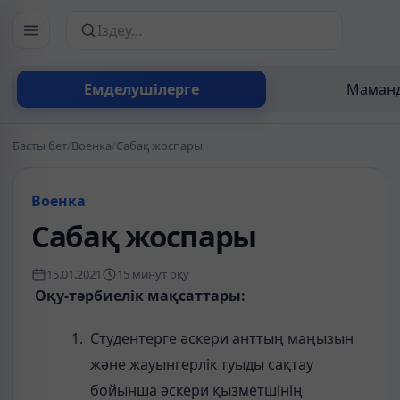
Сайттан іздеу
Емделушілерге
Маманд
Басты бет
/
Военка
/
Сабақ жоспары
Военка
Сабақ жоспары
15.01.2021
15 минут оқу
Оқу-тәрбиелік мақсаттары:
Студентерге әскери анттың маңызын
және жауынгерлік туыды сақтау
бойынша әскери қызметшінің