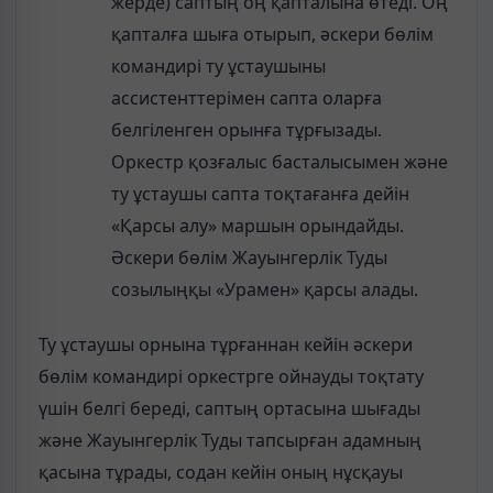
жерде) саптың оң қапталына өтеді. Оң
қапталға шыға отырып, әскери бөлім
командирі ту ұстаушыны
ассистенттерімен сапта оларға
белгіленген орынға тұрғызады.
Оркестр қозғалыс басталысымен және
ту ұстаушы сапта тоқтағанға дейін
«Қарсы алу» маршын орындайды.
Әскери бөлім Жауынгерлік Туды
созылыңқы «Урамен» қарсы алады.
Ту ұстаушы орнына тұрғаннан кейін әскери
бөлім командирі оркестрге ойнауды тоқтату
үшін белгі береді, саптың ортасына шығады
және Жауынгерлік Туды тапсырған адамның
қасына тұрады, содан кейін оның нұсқауы