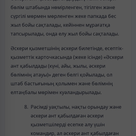
бөлім штабында нөмірленген, тігілген және
сүргілі мөрмен мөрленген жеке папкада бес
жыл бойы сақталады, кейіннен мұрағатқа
тапсырылады, онда елу жыл бойы сақталады.
Әскери қызметшінің әскери билетінде, есептік-
қызметтік карточкасында (жеке ісінде) «Әскери
ант қабылдады (күні, айы, жылы, әскери
бөлімнің атауы)» деген белгі қойылады, ол
штаб бастығының қолымен және бөлімнің
елтаңбалы мөрімен куәландырылады.
Рәсімді уақтылы, нақты орындау және
әскери ант қабылдаған әскери
қызметшілерді есепке алу үшін
командир, ал әскери ант қабылдаған