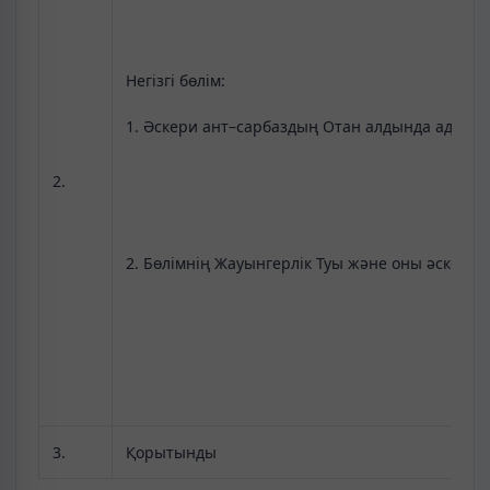
Негізгі бөлім:
1. Әскери ант–сарбаздың Отан алдында адалдығ
2.
2. Бөлімнің Жауынгерлік Туы және оны әскери 
3.
Қорытынды