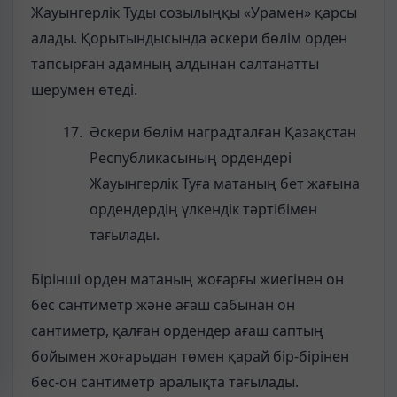
Жауынгерлік Туды созылыңқы «Урамен» қарсы
алады. Қорытындысында әскери бөлім орден
тапсырған адамның алдынан салтанатты
шерумен өтеді.
Әскери бөлім наградталған Қазақстан
Республикасының ордендері
Жауынгерлік Туға матаның бет жағына
ордендердің үлкендік тәртібімен
тағылады.
Бірінші орден матаның жоғарғы жиегінен он
бес сантиметр және ағаш сабынан он
сантиметр, қалған ордендер ағаш саптың
бойымен жоғарыдан төмен қарай бір-бірінен
бес-он сантиметр аралықта тағылады.