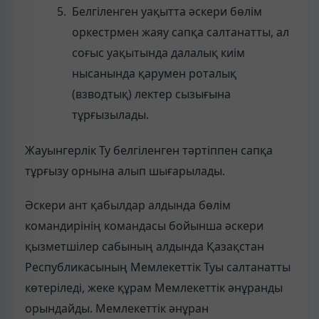
Белгіленген уақытта әскери бөлім
оркестрмен жаяу сапқа салтанатты, ал
соғыс уақытында далалық киім
нысанында қарумен роталық
(взводтық) лектер сызығына
тұрғызылады.
Жауынгерлік Ту белгіленген тәртіппен сапқа
тұрғызу орнына алып шығарылады.
Әскери ант қабылдар алдында бөлім
командирінің командасы бойынша әскери
қызметшілер сабының алдында Қазақстан
Республикасының Мемлекеттік Туы салтанатты
көтеріледі, жеке құрам Мемлекеттік әнұранды
орындайды. Мемлекеттік әнұран