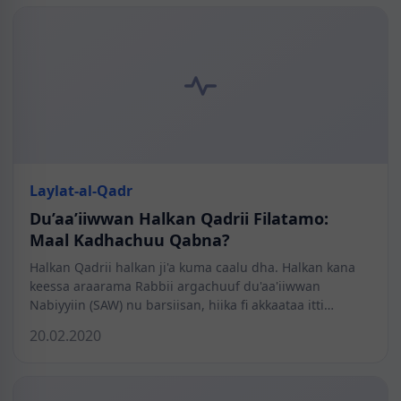
Laylat-al-Qadr
Du’aa’iiwwan Halkan Qadrii Filatamo:
Maal Kadhachuu Qabna?
Halkan Qadrii halkan ji'a kuma caalu dha. Halkan kana
keessa araarama Rabbii argachuuf du'aa'iiwwan
Nabiyyiin (SAW) nu barsiisan, hiika fi akkaataa itti…
20.02.2020