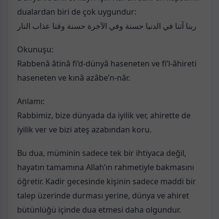
dualardan biri de çok uygundur:
ربنا آتنا في الدنيا حسنة وفي الآخرة حسنة وقنا عذاب النار
Okunuşu:
Rabbenâ âtinâ fi’d-dünyâ haseneten ve fi’l-âhireti
haseneten ve kınâ azâbe’n-nâr.
Anlamı:
Rabbimiz, bize dünyada da iyilik ver, ahirette de
iyilik ver ve bizi ateş azabından koru.
Bu dua, müminin sadece tek bir ihtiyaca değil,
hayatın tamamına Allah’ın rahmetiyle bakmasını
öğretir. Kadir gecesinde kişinin sadece maddi bir
talep üzerinde durması yerine, dünya ve ahiret
bütünlüğü içinde dua etmesi daha olgundur.