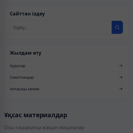
Сайттан іздеу
Жылдам өту
Аурулар
Симптомдар
Алғашқы көмек
Ұқсас материалдар
Осы тақырыпқа жақын мақалалар