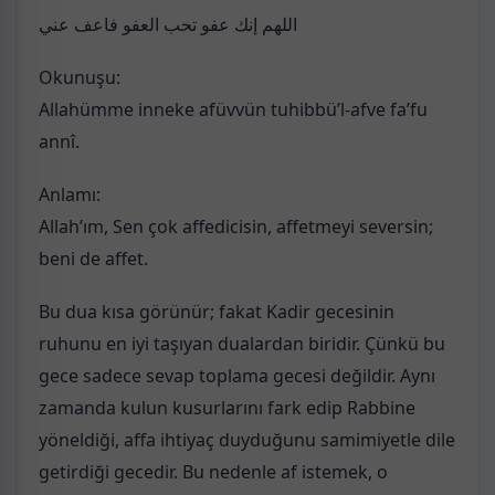
اللهم إنك عفو تحب العفو فاعف عني
Okunuşu:
Allahümme inneke afüvvün tuhibbü’l-afve fa’fu
annî.
Anlamı:
Allah’ım, Sen çok affedicisin, affetmeyi seversin;
beni de affet.
Bu dua kısa görünür; fakat Kadir gecesinin
ruhunu en iyi taşıyan dualardan biridir. Çünkü bu
gece sadece sevap toplama gecesi değildir. Aynı
zamanda kulun kusurlarını fark edip Rabbine
yöneldiği, affa ihtiyaç duyduğunu samimiyetle dile
getirdiği gecedir. Bu nedenle af istemek, o