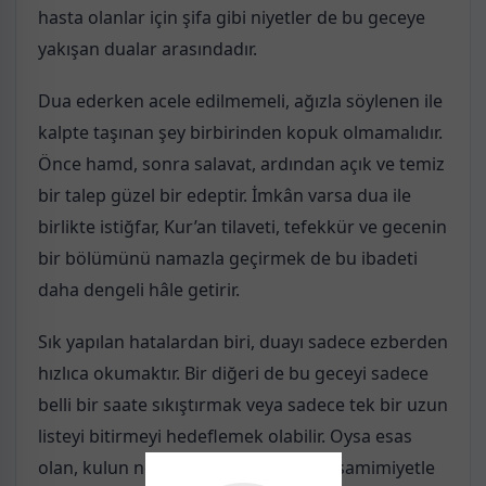
hasta olanlar için şifa gibi niyetler de bu geceye
yakışan dualar arasındadır.
Dua ederken acele edilmemeli, ağızla söylenen ile
kalpte taşınan şey birbirinden kopuk olmamalıdır.
Önce hamd, sonra salavat, ardından açık ve temiz
bir talep güzel bir edeptir. İmkân varsa dua ile
birlikte istiğfar, Kur’an tilaveti, tefekkür ve gecenin
bir bölümünü namazla geçirmek de bu ibadeti
daha dengeli hâle getirir.
Sık yapılan hatalardan biri, duayı sadece ezberden
hızlıca okumaktır. Bir diğeri de bu geceyi sadece
belli bir saate sıkıştırmak veya sadece tek bir uzun
listeyi bitirmeyi hedeflemek olabilir. Oysa esas
olan, kulun ne söylediğini bilmesi ve samimiyetle