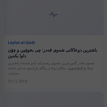
Laylat-al-Qadr
باشترین دوعاکانی شەوی قەدر: چی بخوێنین و چۆن
داوا بکەین
شەوی قەدر گەورەترین شەوی ڕەمەزانە. لەو بابەتەدا باشترین
دوعا بۆ لێخۆشبوون، مانای دوعا و ڕێگای پاڕانەوە بە دڵی ئامادە
دەزانیت.
10.11.2019