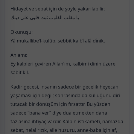
Hidayet ve sebat için de şöyle yakarılabilir:
يا مقلب القلوب ثبت قلبي على دينك
Okunuşu:
Yâ mukallibe’l-kulûb, sebbit kalbî alâ dînik.
Anlamı:
Ey kalpleri çeviren Allah’ım, kalbimi dinin üzere
sabit kıl.
Kadir gecesi, insanın sadece bir gecelik heyecan
yaşaması için değil; sonrasında da kulluğunu diri
tutacak bir dönüşüm için fırsattır. Bu yüzden
sadece “bana ver” diye dua etmekten daha
fazlasına ihtiyaç vardır. Kalbin istikameti, namazda
sebat, helal rızık, aile huzuru, anne-baba için af,