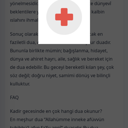
yönelmesidir. Bir başka hata da sadece dünyevî
beklentilere yoğunlaşıp af, hidayet ve kalbin
ıslahını ihmal etmektir.
Sonuç olarak Kadir gecesinde okunacak en
faziletli dua, Allah’tan af dileten meşhur duadır.
Bununla birlikte mümin; bağışlanma, hidayet,
dünya ve ahiret hayrı, aile, sağlık ve bereket için
de dua edebilir. Bu geceyi bereketli kılan şey, çok
söz değil; doğru niyet, samimi dönüş ve bilinçli
kulluktur.
FAQ
Kadir gecesinde en çok hangi dua okunur?
En meşhur dua “Allahümme inneke afüvvün
tuhibbü’l-afve fa’fu annî” duasıdır. Bu dua,