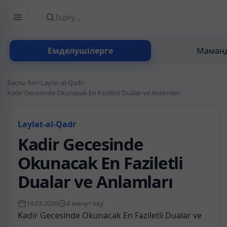
Сайттан іздеу
Емделушілерге
Маманд
Басты бет
/
Laylat-al-Qadr
/
Kadir Gecesinde Okunacak En Faziletli Dualar ve Anlamları
Laylat-al-Qadr
Kadir Gecesinde
Okunacak En Faziletli
Dualar ve Anlamları
14.03.2026
4 минут оқу
Kadir Gecesinde Okunacak En Faziletli Dualar ve