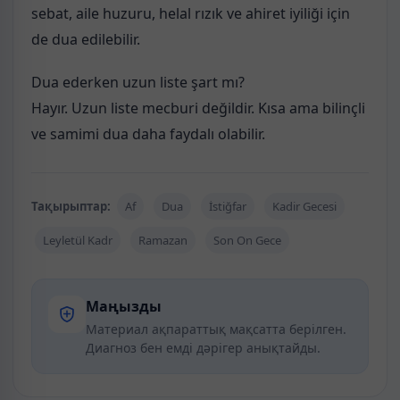
sebat, aile huzuru, helal rızık ve ahiret iyiliği için
de dua edilebilir.
Dua ederken uzun liste şart mı?
Hayır. Uzun liste mecburi değildir. Kısa ama bilinçli
ve samimi dua daha faydalı olabilir.
Тақырыптар:
Af
Dua
İstiğfar
Kadir Gecesi
Leyletül Kadr
Ramazan
Son On Gece
Маңызды
Материал ақпараттық мақсатта берілген.
Диагноз бен емді дәрігер анықтайды.