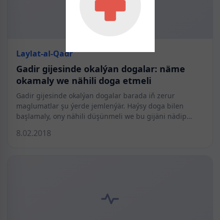
Laylat-al-Qadr
Gadir gijesinde okalýan dogalar: näme
okamaly we nähili doga etmeli
Gadir gijesinde okalýan dogalar barada iň zerur
maglumatlar şu ýerde jemlenýär. Haýsy doga bilen
başlamaly, ony nähili düşünmeli we bu gijäni nädip…
8.02.2018