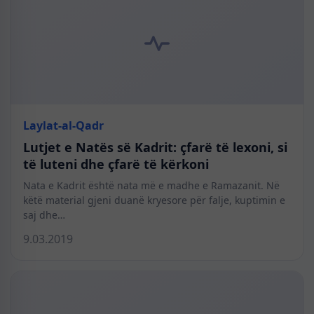
Laylat-al-Qadr
Lutjet e Natës së Kadrit: çfarë të lexoni, si
të luteni dhe çfarë të kërkoni
Nata e Kadrit është nata më e madhe e Ramazanit. Në
këtë material gjeni duanë kryesore për falje, kuptimin e
saj dhe…
9.03.2019