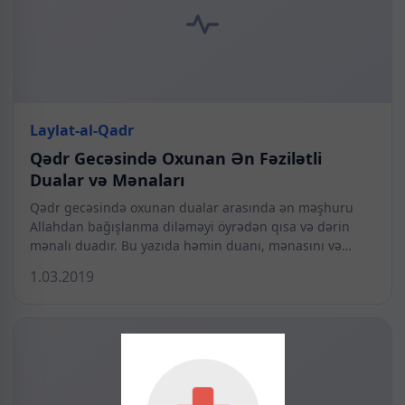
Laylat-al-Qadr
Qədr Gecəsində Oxunan Ən Fəzilətli
Dualar və Mənaları
Qədr gecəsində oxunan dualar arasında ən məşhuru
Allahdan bağışlanma diləməyi öyrədən qısa və dərin
mənalı duadır. Bu yazıda həmin duanı, mənasını və…
1.03.2019