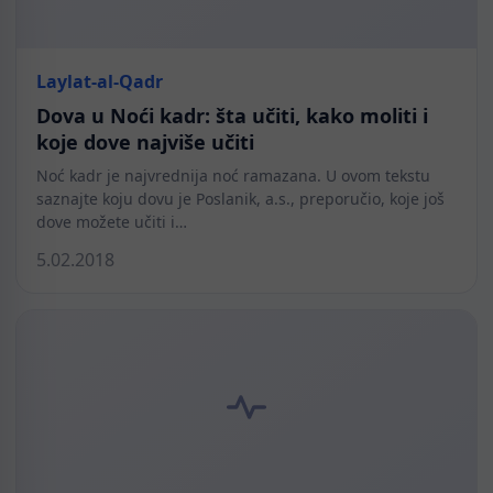
Laylat-al-Qadr
Dova u Noći kadr: šta učiti, kako moliti i
koje dove najviše učiti
Noć kadr je najvrednija noć ramazana. U ovom tekstu
saznajte koju dovu je Poslanik, a.s., preporučio, koje još
dove možete učiti i…
5.02.2018