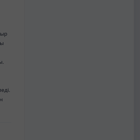
уыр
уы
ы.
еді.
н