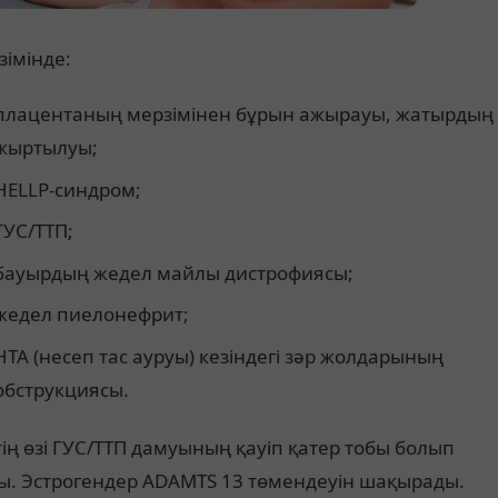
імінде:
плацентаның мерзімінен бұрын ажырауы, жатырдың
жыртылуы;
HELLP-синдром;
ГУС/ТТП;
бауырдың жедел майлы дистрофиясы;
жедел пиелонефрит;
НТА (несеп тас ауруы) кезіндегі зәр жолдарының
обструкциясы.
тің өзі ГУС/ТТП дамуының қауіп қатер тобы болып
ы. Эстрогендер ADAMTS 13 төмендеуін шақырады.