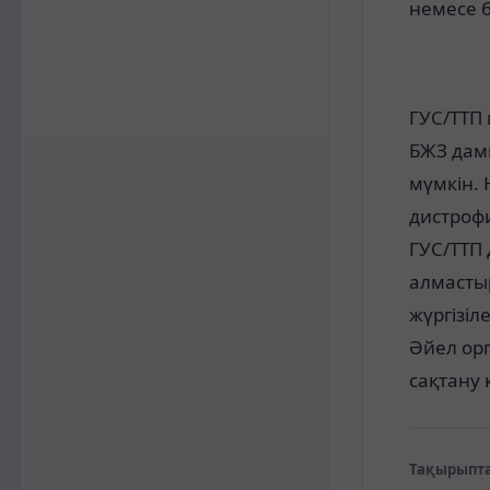
немесе 
ГУС/ТТП 
БЖЗ дами
мүмкін.
дистрофи
ГУС/ТТП 
алмастыр
жүргізіл
Әйел ор
сақтану
Тақырыпта