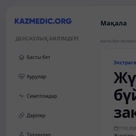
Мақала
ДЕНСАУЛЫҚ БӨЛІМДЕРІ
Басты бет
/
Экстраг
Басты бет
Экстраг
Жү
Аурулар
бү
Симптомдар
за
Дәрілер
17.01.202
Талдаулар
Жүктілік