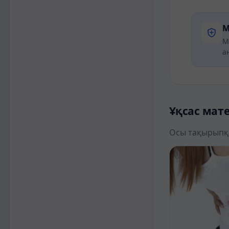
М
М
а
Ұқсас мат
Осы тақырыпқ