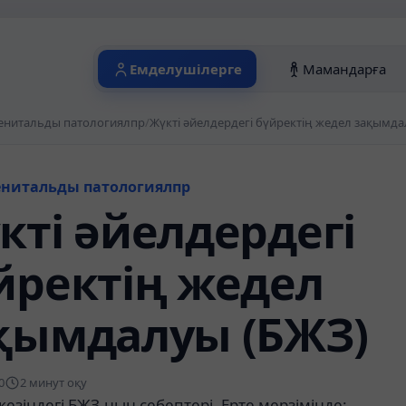
Емделушілерге
Мамандарға
енитальды патологиялпр
/
Жүкті әйелдердегі бүйректің жедел зақымда
енитальды патологиялпр
кті әйелдердегі
йректің жедел
қымдалуы (БЖЗ)
0
2 минут оқу
 кезіндегі БЖЗ-ның себептері. Ерте мерзімінде: