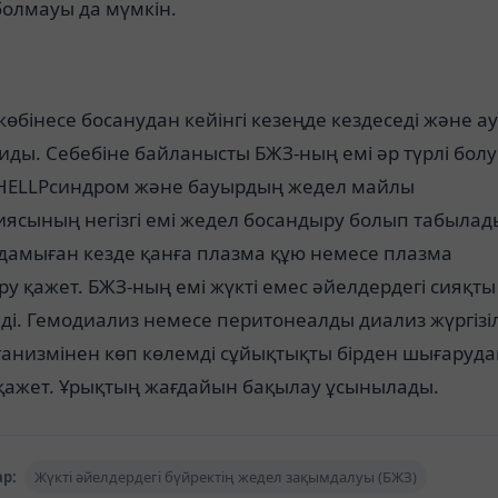
болмауы да мүмкін.
көбінесе босанудан кейінгі кезеңде кездеседі және а
ды. Себебіне байланысты БЖЗ-ның емі әр түрлі бол
 HELLPсиндром және бауырдың жедел майлы
ясының негізгі емі жедел босандыру болып табылад
дамыған кезде қанға плазма құю немесе плазма
у қажет. БЖЗ-ның емі жүкті емес әйелдердегі сияқты
еді. Гемодиализ немесе перитонеалды диализ жүргізіл
ганизмінен көп көлемді сұйықтықты бірден шығаруда
 қажет. Ұрықтың жағдайын бақылау ұсынылады.
р:
Жүкті әйелдердегі бүйректің жедел зақымдалуы (БЖЗ)