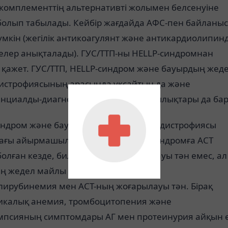
 комплементтің альтернативті жолымен белсенуіне
 болып табылады. Кейбір жағдайда АФС-пен байланы
мкін (жегілік антикоагулянт және антикардиолипинд
елер анықталады). ГУС/ТТП-ны HELLP-синдромнан
 қажет. ГУС/ТТП, HELLP-синдром және бауырдың жед
истрофиясының арасында ұқсайтын да және
нциалды-диагностикалық айырмашылықтары да бар
индром және бауырдың жедел майлы дистрофиясы
ағы айырмашылық мынада: HELLP-синдромға АСТ
олған кезде, билирубиннің жоғарылауы тән емес, ал
ң жедел майлы дистрофиясы кезінде
лирубинемия мен АСТ-ның жоғарылауы тән. Бірақ
икалық анемия, тромбоцитопения және
мпсияның симптомдары АГ мен протеинурия айқын 