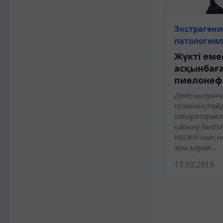
Экстраген
патология
Жүкті еме
асқынбағ
пиелонеф
Дене қызуының
сезімінің пай
лабораториял
қабыну белгіл
НШЖИ-ның не
ары қарай…
17.10.2019