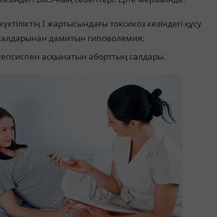
жүктіліктің Ι жартысындағы токсикоз кезіндегі құсу
салдарынан дамитын гиповолемия;
сепсиспен асқынатын аборттың салдары.