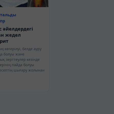
итальды
лпр
с әйелдердегі
ан жедел
рит
 көтерілуі, белде ауру
да болуы және
ық зерттеулер кезінде
ерінің пайда болуы
септің шығару жолынан