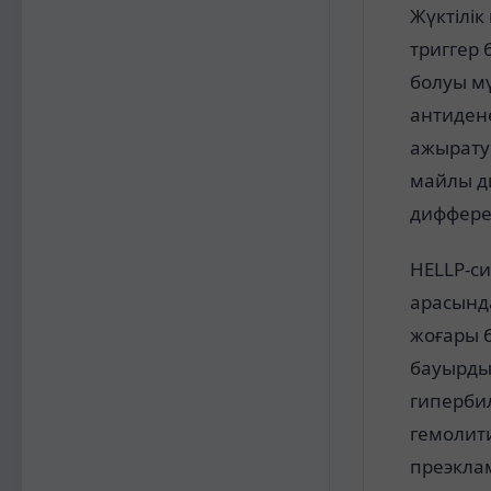
Жүктілік
триггер
болуы мү
антиден
ажырату
майлы д
диффере
HELLP-с
арасынд
жоғары б
бауырды
гиперби
гемолит
преэкла