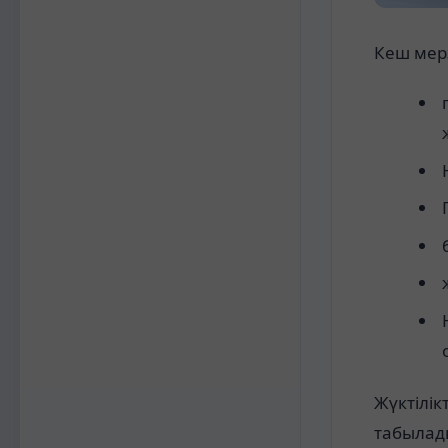
Кеш мерз
Жүктілік
табылад