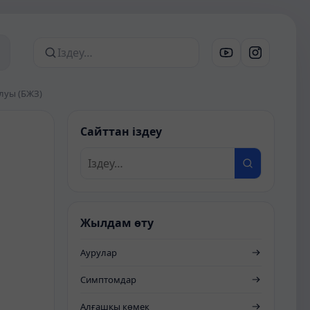
Сайттан іздеу
луы (БЖЗ)
Сайттан іздеу
Жылдам өту
Аурулар
Симптомдар
Алғашқы көмек