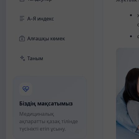
А–Я индекс
Алғашқы көмек
Таным
Біздің мақсатымыз
Медициналық
ақпаратты қазақ тілінде
түсінікті етіп ұсыну.