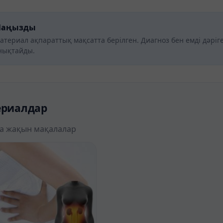
аңызды
атериал ақпараттық мақсатта берілген. Диагноз бен емді дәріг
нықтайды.
ериалдар
а жақын мақалалар