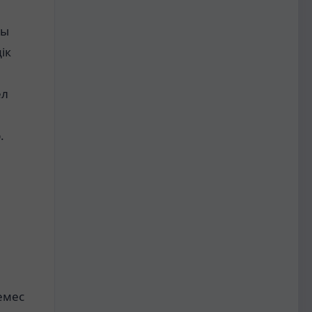
сы
ік
ел
.
емес