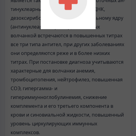
является также определение сывороточных ан-
тинуклеарных антител к нативной ДНК,
дезоксирибо-нуклеопротеиду и цельному ядру
(антинуклеарный фактор). У больных
волчанкой встречаются в повышенных титрах
все три типа антител, при других заболеваниях
они определяются реже и в более низких
титрах. При постановке диагноза учитываются
характерные для волчанки анемия,
тромбоцитопения, нейтрофилез, повышенная
СОЭ, гипергамма- и
гипериммунноглобулинемия, снижение
комплемента и его третьего компонента в
крови и синовиальной жидкости, повышенный
уровень циркулирующих иммунных
комплексов.