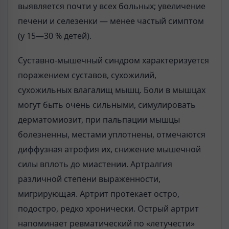
выявляется почти у всех больных; увеличение
печени и селезенки — менее частый симптом
(у 15—30 % детей).
Суставно-мышечный синдром характеризуется
поражением суставов, сухожилий,
сухожильных влагалищ мышц. Боли в мышцах
могут быть очень сильными, симулировать
дерматомиозит, при пальпации мышцы
болезненны, местами уплотнены, отмечаются
диффузная атрофия их, снижение мышечной
силы вплоть до миастении. Артралгия
различной степени выраженности,
мигрирующая. Артрит протекает остро,
подостро, редко хронически. Острый артрит
напоминает ревматический по «летучести»