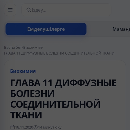
Сайттан іздеу
Емделушілерге
Маманд
Басты бет
/
Биохимия
/
ГЛАВА 11 ДИФФУЗНЫЕ БОЛЕЗНИ СОЕДИНИТЕЛЬНОЙ ТКАНИ
Биохимия
ГЛАВА 11 ДИФФУЗНЫЕ
БОЛЕЗНИ
СОЕДИНИТЕЛЬНОЙ
ТКАНИ
18.11.2020
14 минут оқу