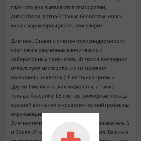
глазного дна выявляются геморрагии,
ангиоспазм, ватообразные беловатые очаги;
менее характерны увеит, эписклерит.
Диагноз . Ставят с учетом полисиндромности,
комплекса различных клинических и
лабораторных признаков. Из числа последних
используют исследование на наличие
волчаночных клеток (LE-клетки) в крови и
других биологических жидкостях, а также
триады Хазерика: LE-клетки, свободные тельца
красной волчанки и «розетки» из нейтрофилов,
окружающих волчаночное тельце.
Диагностическое значение имеет показатель 5
и более LE-клеток на 1000 лейкоцитов. Важным