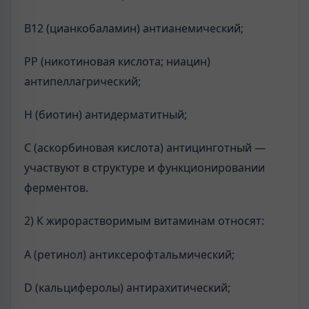
B12 (цианкобаламин) антианемический;
PP (никотиновая кислота; ниацин)
антипеллагрический;
H (биотин) антидерматитный;
C (аскорбиновая кислота) антицинготный —
участвуют в структуре и функционировании
ферментов.
2) К жирорастворимым витаминам относят:
А (ретинол) антиксерофтальмический;
D (кальциферолы) антирахитический;