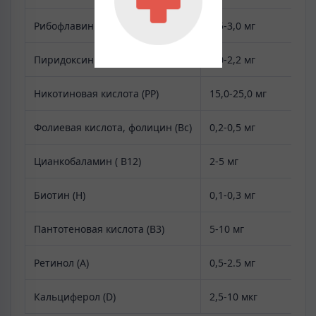
Рибофлавин (В2)
1,5-3,0 мг
Пиридоксин (В6)
2,0-2,2 мг
Никотиновая кислота (РР)
15,0-25,0 мг
Фолиевая кислота, фолицин (Вс)
0,2-0,5 мг
Цианкобаламин ( В12)
2-5 мг
Биотин (Н)
0,1-0,3 мг
Пантотеновая кислота (В3)
5-10 мг
Ретинол (А)
0,5-2.5 мг
Кальциферол (D)
2,5-10 мкг