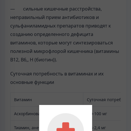
— сильные кишечные расстройства,
неправильный прием антибиотиков и
сульфаниламидных препаратов приводят к
созданию определенного дефицита
витаминов, которые могут синтезироваться
полезной микрофлорой кишечника (витамины
В12, В6,, Н (биотин)).
Суточная потребность в витаминах и их
основные функции
Витамин
Суточная потребност
Аскорбиновая кислота (С)
50-100 мг
Тиамин, аневрин (В1)
1,4-2,4 мг