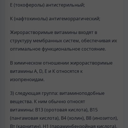
E (токоферолы) антистерильный;
К (нафтохинолы) антигеморрагический;
Жирорастворимые витамины входят в
структуру мембранных систем, обеспечивая их
оптимальное функциональное состояние.
В химическом отношении жирорастворимые
витамины А, D, E и К относятся к
изопреноидам.
3) следующая группа: витаминоподобные
вещества. К ним обычно относят
витамины: В13 (оротовая кислота), В15
(пангамовая кислота), В4 (холин), В8 (инозитол),
Вт (карнитин), H1 (параминбензойная кислота),