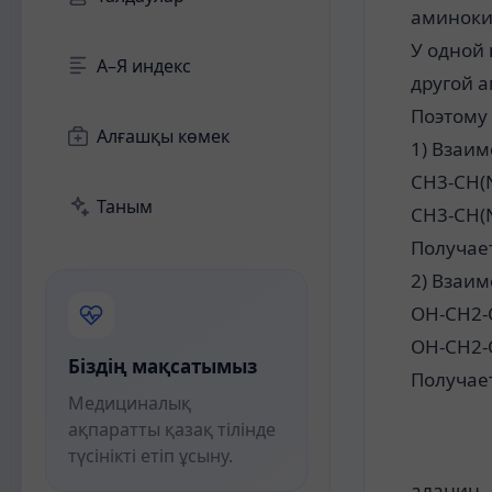
аминоки
У одной 
А–Я индекс
другой 
Поэтому
Алғашқы көмек
1) Взаи
CH3-CH(
Таным
CH3-CH(
Получае
2) Взаи
OH-CH2-
OH-CH2-
Біздің мақсатымыз
Получае
Медициналық
ақпаратты қазақ тілінде
түсінікті етіп ұсыну.
аланин 