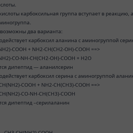
слоты.
кислоты карбоксильная группа вступает в реакцию, а
аминогруппа.
 возможны два варианта:
модействует карбоксил аланина с аминогруппой сери
NH2)-COOH + NH2-CH(CH2-OH)-COOH ==>
NH2)-CO-NH-CH(CH2-OH)-COOH + H2O
тся дипептид — аланилсерин
модействует карбоксил серина с аминогруппой алани
CH(NH2)-COOH + NH2-CH(CH3)-COOH ==>
CH(NH2)-CO-NH-CH(CH3)-COOH
тся дипептид –серилаланин
— CH3-CH(NH2)-COOH