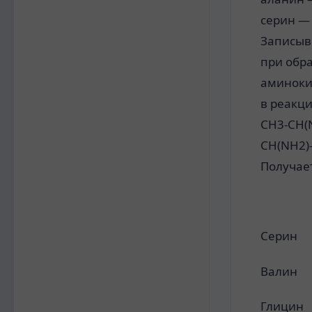
серин —
Записыв
при обр
аминокис
в реакци
CH3-CH(
CH(NH2)
Получае
Серин
Валин
Глицин