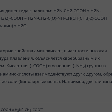
-ия дипептида с валином: H2N-CH2-COOH + H2N-
H3)2)-COOH = H2N-CH2-C(O)-NH-CH(CH(CH3)2)-COOH
валин) + H2O.
торые свойства аминокислот, в частности высокая
тура плавления, объясняется своеобразным их
м. Кислотная (–COOH) и основная (–NH
) группы в
2
 аминокислоты взаимодействуют друг с другом, обр
ние соли (биполярные ионы). Например, для глицин
+
—
-COOH « H
N
-CH
-COO
3
2