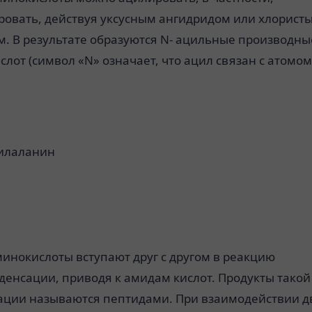
ровать, действуя уксусным ангидридом или хлорист
. В результате образуются N- ацильные производные
лот (символ «N» означает, что ацил связан с атомом
тилаланин
инокислоты вступают друг с другом в реакцию
денсации, приводя к амидам кислот. Продукты такой
ации называются пептидами. При взаимодействии д