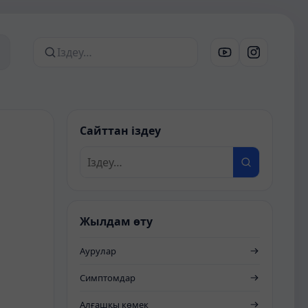
Сайттан іздеу
Сайттан іздеу
Жылдам өту
Аурулар
Симптомдар
Алғашқы көмек