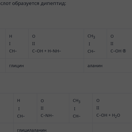
слот образуется дипептид:
CH
H
O
O
3
I
II
II
I
CH–
C–OH + H–NH–
C–OH ®
CH–
глицин
аланин
H
CH
O
O
3
II
II
I
I
C–OH + H
O
C–NH–
CH–
CH–
2
глицилаланин