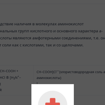
дствие наличия в молекулах аминокислот
альных групп кислотного и основного характера a-
слоты являются амфотерными соединениями, т.е. о
 соли как с кислотами, так и со щелочами.
CH–COOH +
—
CH–COOH]Cl
(хлористоводородная соль a
+
HCl ® [H
N
–
аминокислоты)
3
I
I
R
R