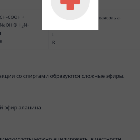
—
+
CH–COOH +
CH–COO
Na
(натриеваясоль a-
NaOH ® H
N–
аминокислоты) + H
O
2
2
I
I
R
R
акции со спиртами образуются сложные эфиры.
й эфир аланина
минокислоты можно ацилировать, в частности,