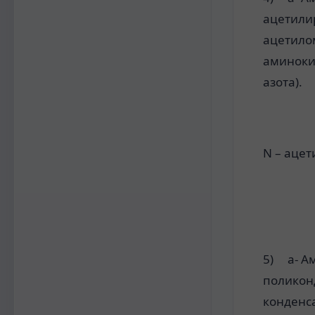
ацетили
ацетилом
аминокис
азота).
N – аце
5) a- Ам
поликон
конденс