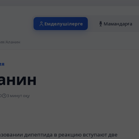
Емделушілерге
Мамандарға
ия
/
Аланин
ия
анин
0
3 минут оқу
азовании дипептида в реакцию вступают две