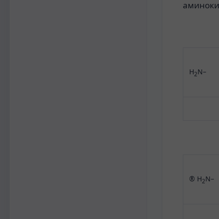
аминоки
H
N–
2
® H
N–
2