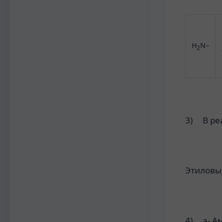
H
N–
2
3) В ре
Этиловы
4) a- А