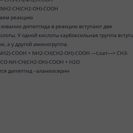
 NH2-CH(CH2-OH)-COOH
аем реакцию
азовании дипептида в реакцию вступают две
лоты. У одной кислоты карбоксильная группа вступ
ю, а у другой аминогруппа.
NH2)-COOH + NH2-CH(CH2-OH)-COOH —t,кат—> CH3-
-CO-NH-CH(CH2-OH)-COOH + H2O
тся дипептид –аланилсерин