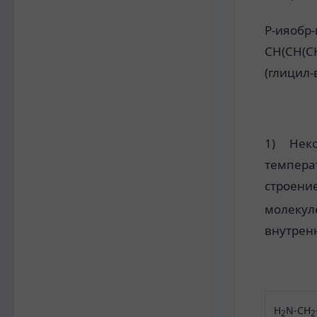
Р-ияобр
CH(CH(C
(глицил-
1) Неко
темпера
строение
молекуле
внутрен
H
N-CH
2
2