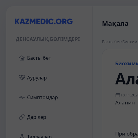
Мақала
ДЕНСАУЛЫҚ БӨЛІМДЕРІ
Басты бет
/
Биохим
Басты бет
Биохим
Ал
Аурулар
18.11.202
Симптомдар
Аланин
Дәрілер
При обр
Талдаулар