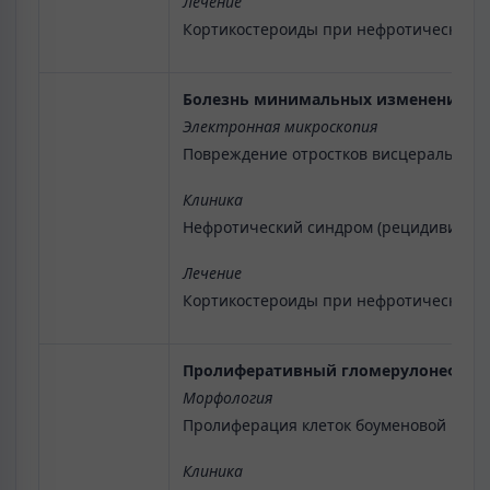
Лечение
Кортикостероиды при нефротическом с
Болезнь минимальных изменений
Электронная микроскопия
Повреждение отростков висцеральных 
Клиника
Нефротический синдром (рецидивирующи
Лечение
Кортикостероиды при нефротическом с
Пролиферативный гломерулонефрит
Морфология
Пролиферация клеток боуменовой капс
Клиника