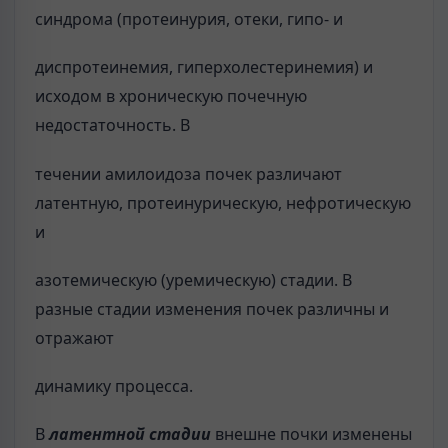
синдрома (протеинурия, отеки, гипо- и
диспротеинемия, гиперхолестеринемия) и
исходом в хроническую почечную
недостаточность. В
течении амилоидоза почек различают
латентную, протеинурическую, нефротическую
и
азотемическую (уремическую) стадии. В
разные стадии изменения почек различны и
отражают
динамику процесса.
В
латентной стадии
внешне почки изменены