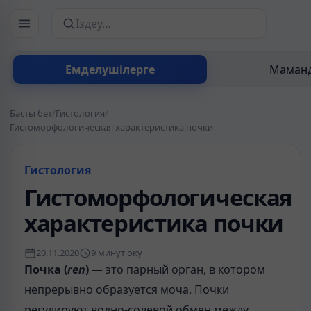
Сайттан іздеу
Емделушілерге
Маманд
Басты бет
/
Гистология
/
Гистоморфологическая характеристика почки
Гистология
Гистоморфологическая
характеристика почки
20.11.2020
9 минут оқу
Почка (
ren
)
— это парный орган, в котором
непрерывно образуется моча. Почки
регулируют водно-солевой обмен между