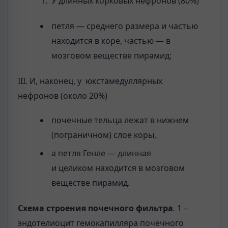
У длинных корковых нефронов (80%)
петля — среднего размера и частью
находится в коре, частью — в
мозговом веществе пирамид;
III. И, наконец, у юкстамедуллярных
нефронов (около 20%)
почечные тельца лежат в нижнем
(пограничном) слое коры,
а петля Генле — длинная
и целиком находится в мозговом
веществе пирамид.
Схема строения почечного фильтра
.
1 –
эндотелиоцит гемокапилляра почечного