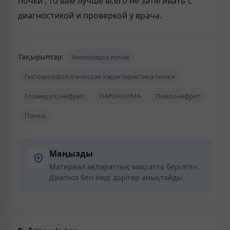
почки , то вам лучше всего не затягивать с
диагностикой и проверкой у врача.
Тақырыптар:
Амилоидоз почек
Гистоморфологическая характеристика почки
Гломерулонефрит
ПАРЕНХИМА
Пиелонефрит
Почка
Маңызды
Материал ақпараттық мақсатта берілген.
Диагноз бен емді дәрігер анықтайды.