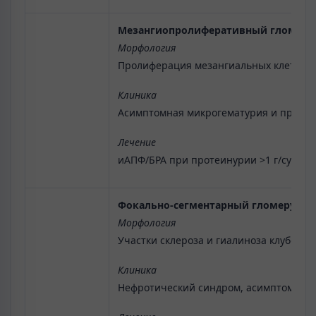
Мезангиопролиферативный гломерул
Морфология
Пролиферация мезангиальных клеток, и
Клиника
Асимптомная микрогематурия и протеин
Лечение
иАПФ/БРА при протеинурии >1 г/сут, пр
Фокально-сегментарный гломерулос
Морфология
Участки склероза и гиалиноза клубочко
Клиника
Нефротический синдром, асимптомная п