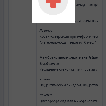
Утолщение мембран, иммунные депозит
Клиника
Нефротический синдром, асимптомная п
Лечение
Кортикостероиды при нефротическом с
Альтернирующая терапия 6 мес: 1 мес ко
Мембранопролиферативный (мезанг
Морфология
Утолщение стенок капилляров за счет 
Клиника
Нефритический синдром, нефротический
Лечение
Циклофосфамид или микофенолата мофет