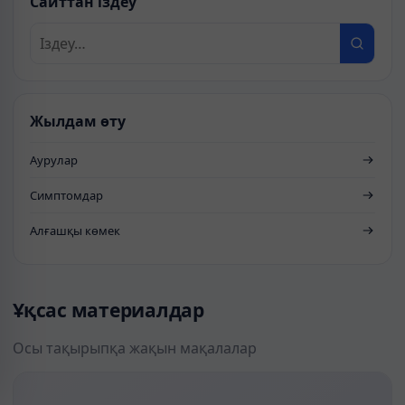
Сайттан іздеу
Жылдам өту
Аурулар
Симптомдар
Алғашқы көмек
Ұқсас материалдар
Осы тақырыпқа жақын мақалалар