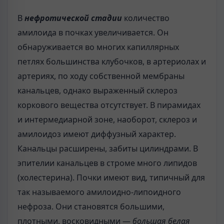
В
нефротической стадии
количество
амилоида в почках увеличивается. Он
обнаруживается во многих капиллярных
петлях большинства клубочков, в артериолах и
артериях, по ходу собственной мембраны
канальцев, однако выраженный склероз
коркового вещества отсутствует. В пирамидах
и интермедиарной зоне, наоборот, склероз и
амилоидоз имеют диффузный характер.
Канальцы расширены, забиты цилиндрами. В
эпителии канальцев в строме много липидов
(холестерина). Почки имеют вид, типичный для
так называемого амилоидно-липоидного
нефроза. Они становятся большими,
плотными, восковидными —
большая белая