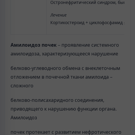
Остронефритический синдром, быстроп
Лечение
Кортикостероид + циклофосфамид ± пл
Амилоидоз почек
– проявление системного
амилоидоза, характеризующееся нарушение
белково-углеводного обмена с внеклеточным
отложением в почечной ткани амилоида –
сложного
белково-полисахаридного соединения,
приводящего к нарушению функции органа.
Амилоидоз
почек протекает с развитием нефротического