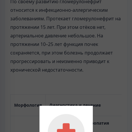
По своему развитию гломерулонефрит
относится к инфекционно-аллергическим
заболеваниям. Протекает гломерулонефрит на
протяжении 15 лет. При этом отёков нет,
артериальное давление небольшое. На
протяжении 10–25 лет функция почек
сохраняется, при этом болезнь продолжает
прогрессировать и неизменно приводит к
хронической недостаточности.
Морфология
Диагностика и лечение
Мембранозная нефропатия
Морфология