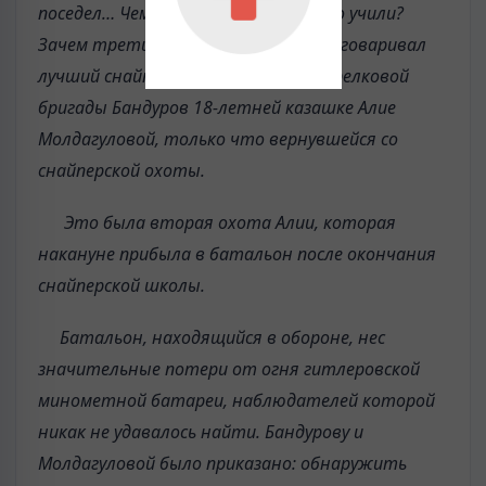
поседел… Чему вас в училище только учили?
Зачем третий раз стреляла?» — выговаривал
лучший снайпер 54-й отдельной стрелковой
бригады Бандуров 18-летней казашке Алие
Молдагуловой, только что вернувшейся со
снайперской охоты.
Это была вторая охота Алии, которая
накануне прибыла в батальон после окончания
снайперской школы.
Батальон, находящийся в обороне, нес
значительные потери от огня гитлеровской
минометной батареи, наблюдателей которой
никак не удавалось найти. Бандурову и
Молдагуловой было приказано: обнаружить