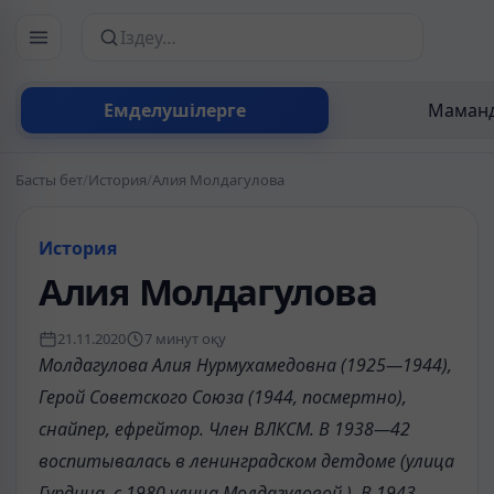
Сайттан іздеу
Емделушілерге
Маманд
Басты бет
/
История
/
Алия Молдагулова
История
Алия Молдагулова
21.11.2020
7 минут оқу
Молдагулова Алия Нурмухамедовна (1925—1944),
Герой Советского Союза (1944, посмертно),
снайпер, ефрейтор. Член ВЛКСМ. В 1938—42
воспитывалась в ленинградском детдоме (улица
Гурдина, с 1980 улица Молдагуловой ). В 1943