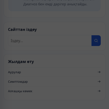
Диагноз бен емді дәрігер анықтайды.
Сайттан іздеу
Жылдам өту
Аурулар
Симптомдар
Алғашқы көмек