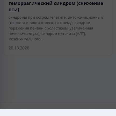
геморрагический синдром (снижение
пти)
синдромы при остром гепатите: интоксикационный
(тошнота и рвота относятся к нему), синдром
поражения печени с холестазом (увеличенная
печень+желтуха), синдром цитолиза (АЛТ),
мезенхимального…
20.10.2020
KAZMEDIC.ORG