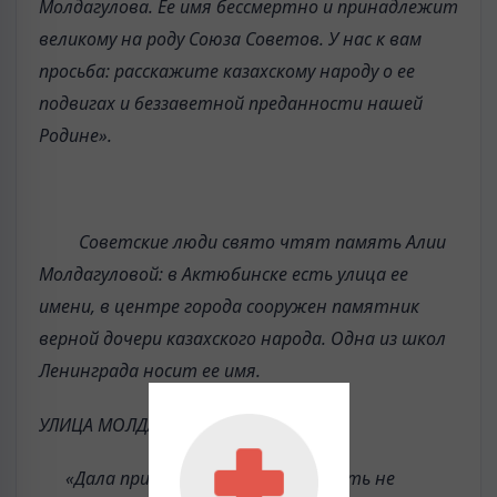
Молдагулова. Ее имя бессмертно и принадлежит
великому на роду Союза Советов. У нас к вам
просьба: расскажите казахскому народу о ее
подвигах и беззаветной преданности нашей
Родине».
Советские люди свято чтят память Алии
Молдагуловой: в Актюбинске есть улица ее
имени, в центре города сооружен памятник
верной дочери казахского народа. Одна из школ
Ленинграда носит ее имя.
УЛИЦА МОЛДАГУЛОВОЙ
«Дала прикурить! Я из-за тебя чуть не